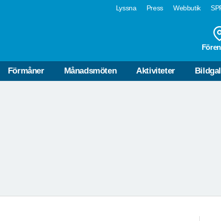
Lyssna
Press
Webbutik
SPF
Fören
PROGRAM 2026
SÖDRA DAL
Förmåner
Månadsmöten
Aktiviteter
Bildgal
Läs här