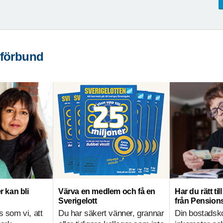
 förbund
r kan bli
Värva en medlem och få en
Har du rätt ti
Sverigelott
från Pensio
s som vi, att
Du har säkert vänner, grannar
Din bostadsk