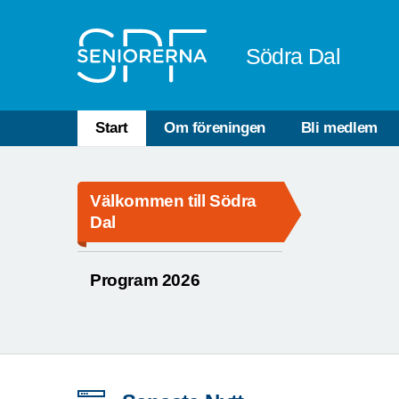
Till övergripande innehåll
Södra Dal
Start
Om föreningen
Bli medlem
Välkommen till Södra
Dal
Program 2026