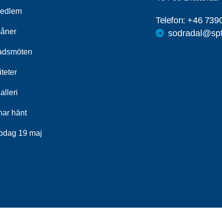
medlem
Telefon:
+46 739
åner
sodradal@spf
adsmöten
iteter
alleri
har hänt
odag 19 maj