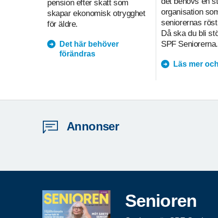
det behövs en s
pension efter skatt som
organisation so
skapar ekonomisk otrygghet
seniorernas röst
för äldre.
Då ska du bli s
SPF Seniorerna.
Det här behöver
förändras
Läs mer och
Annonser
Senioren