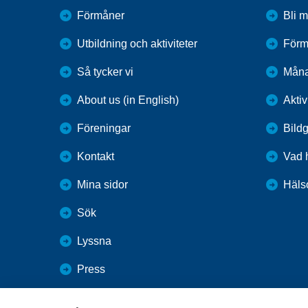
Förmåner
Bli 
Utbildning och aktiviteter
Förm
Så tycker vi
Mån
About us (in English)
Aktiv
Föreningar
Bildg
Kontakt
Vad 
Mina sidor
Häls
Sök
Lyssna
Press
Webbutik