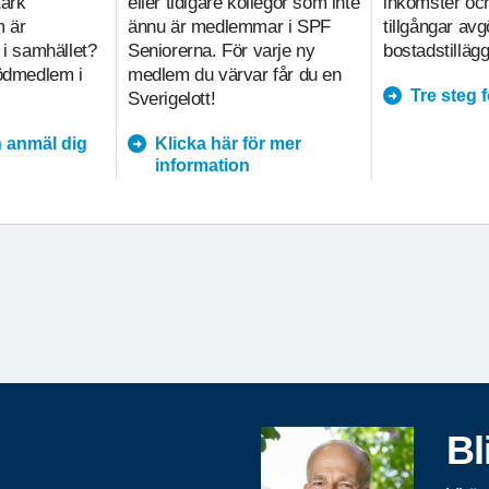
tark
eller tidigare kollegor som inte
inkomster och
m är
ännu är medlemmar i SPF
tillgångar av
 i samhället?
Seniorerna. För varje ny
bostadstillägg
tödmedlem i
medlem du värvar får du en
Tre steg 
Sverigelott!
 anmäl dig
Klicka här för mer
information
Bl