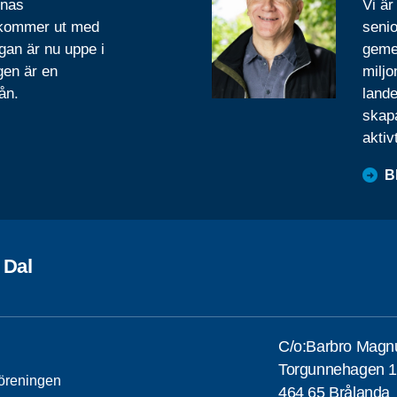
rnas
Vi är
 kommer ut med
senio
gan är nu uppe i
geme
gen är en
miljo
ån.
lande
skapa
aktiv
B
 Dal
C/o:Barbro Magn
Torgunnehagen 
öreningen
464 65 Brålanda