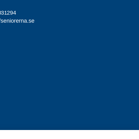
031294
seniorerna.se