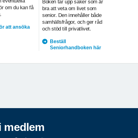
 eventuella
Boken tar upp saker som är
på olika sä
gör om du kan få
bra att veta om livet som
i hemtjänst
.
senior. Den innehåller både
underlätt
samhällsfrågor, och ger råd
kvalitetsa
för att ansöka
och stöd till privatlivet.
prioritering
Beställ
hemtja
Seniorhandboken här
i medlem