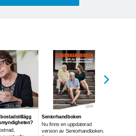
ll bostadstillägg
Seniorhandboken
Hemtjänst
nsmyndigheten?
Nu finns en uppdaterad
Hemtjänsti
ostnad,
version av Seniorhandboken.
sammanväg