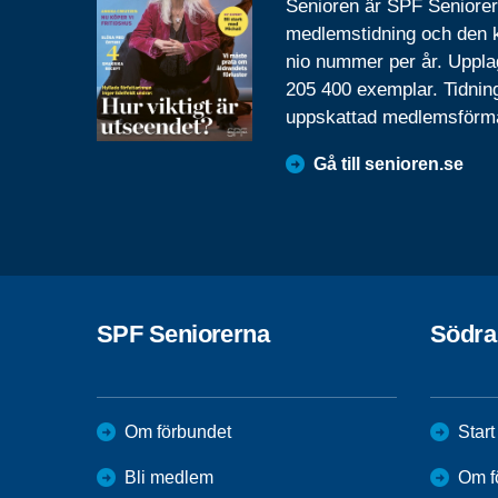
Senioren är SPF Seniore
medlemstidning och den
nio nummer per år. Uppla
205 400 exemplar. Tidnin
uppskattad medlemsförm
Gå till senioren.se
SPF Seniorerna
Södra
Om förbundet
Start
Bli medlem
Om f