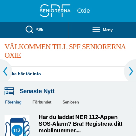
Till övergripande innehåll
Oxie
Sök
Meny
VÄLKOMMEN TILL SPF SENIORERNA
OXIE
klicka här för info....
Senaste Nytt
Förening
Förbundet
Senioren
Har du laddat NER 112-Appen
SOS-Alarm? Bra! Registrera ditt
mobilnummer....