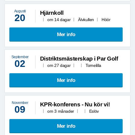
Augusti
Hjärnkoll
20
om 14 dagar
Älvkullen
Höör
Mer info
September
Distriktsmästerskap i Par Golf
02
om 27 dagar
Tomelilla
Mer info
November
KPR-konferens - Nu kör vi!
09
om 3 månader
Eslöv
Mer info