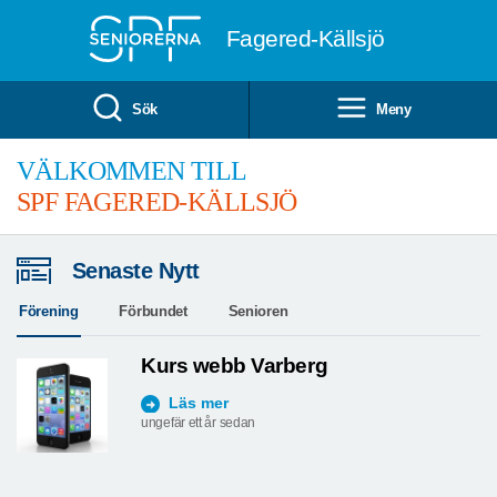
Till övergripande innehåll
Fagered-Källsjö
Sök
Meny
VÄLKOMMEN TILL
SPF FAGERED-KÄLLSJÖ
Senaste Nytt
Förening
Förbundet
Senioren
Kurs webb Varberg
Läs mer
ungefär ett år sedan