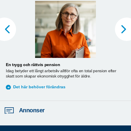
En trygg och rättvis pension
A
Idag betyder ett långt arbetsliv alltför ofta en total pension efter
T
skatt som skapar ekonomisk otrygghet för äldre.
ä
S
Det här behöver förändras
Annonser