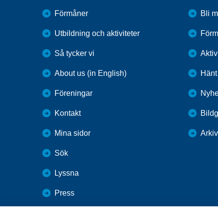
Förmåner
Bli 
Utbildning och aktiviteter
Förm
Så tycker vi
Aktiv
About us (in English)
Hänt
Föreningar
Nyhe
Kontakt
Bildg
Mina sidor
Arkiv
Sök
Lyssna
Press
Webbutik