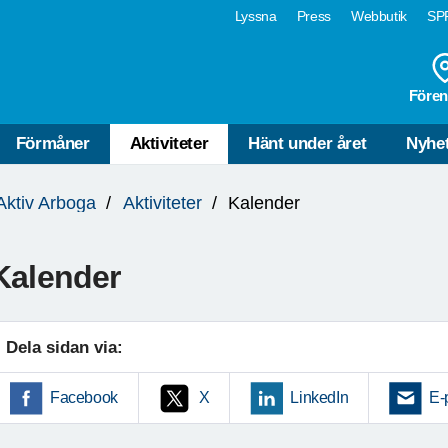
Lyssna
Press
Webbutik
SPF
Fören
Förmåner
Aktiviteter
Hänt under året
Nyhe
Aktiv Arboga
Aktiviteter
Kalender
Kalender
Dela sidan via:
Facebook
X
LinkedIn
E-