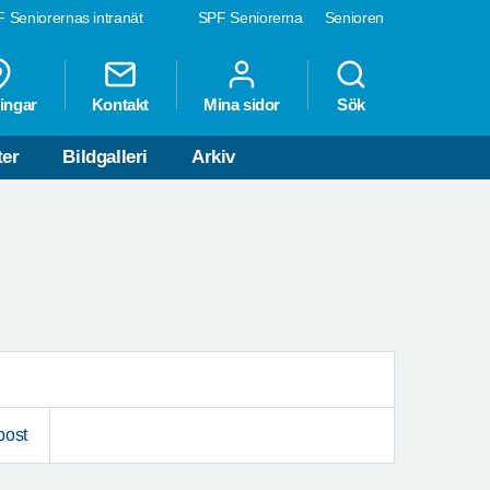
 Seniorernas intranät
SPF Seniorerna
Senioren
ingar
Kontakt
Mina sidor
Sök
ter
Bildgalleri
Arkiv
post