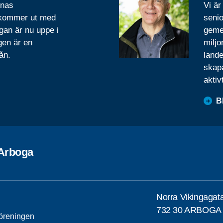
rnas
Vi är
 kommer ut med
senio
gan är nu uppe i
geme
gen är en
miljo
ån.
lande
skapa
aktiv
B
 Arboga
Norra Vikingagat
732 30 ARBOGA
öreningen