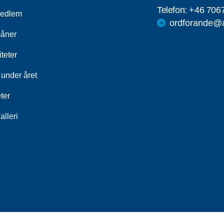
Telefon:
+46 706
medlem
ordforande@a
åner
iteter
 under året
ter
alleri