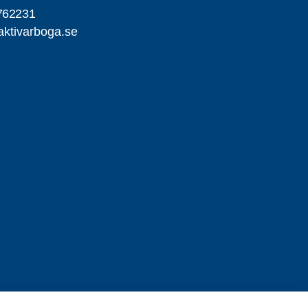
762231
ktivarboga.se