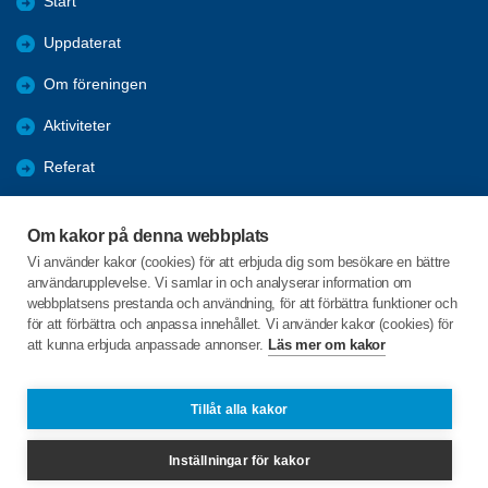
Start
Uppdaterat
Om föreningen
Aktiviteter
Referat
Länkar
Om kakor på denna webbplats
Bli medlem
Vi använder kakor (cookies) för att erbjuda dig som besökare en bättre
användarupplevelse. Vi samlar in och analyserar information om
Förmåner
webbplatsens prestanda och användning, för att förbättra funktioner och
för att förbättra och anpassa innehållet. Vi använder kakor (cookies) för
att kunna erbjuda anpassade annonser.
Läs mer om kakor
C/o:Hans Ullberg
Violinvägen 37
893 31 BJÄSTA
Tillåt alla kakor
Telefon:
+46 703711493
Inställningar för kakor
hansullberg.hu@gmail.com