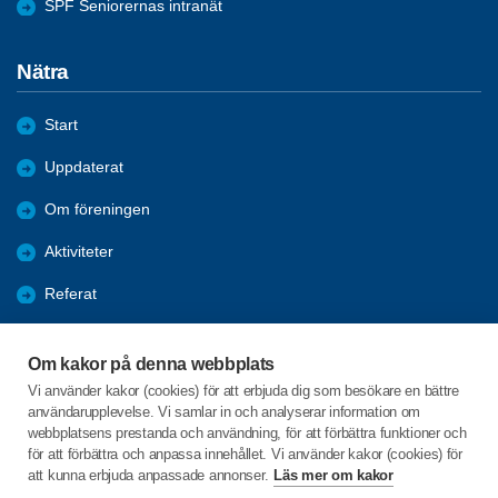
SPF Seniorernas intranät
Nätra
Start
Uppdaterat
Om föreningen
Aktiviteter
Referat
Länkar
Om kakor på denna webbplats
Bli medlem
Vi använder kakor (cookies) för att erbjuda dig som besökare en bättre
användarupplevelse. Vi samlar in och analyserar information om
Förmåner
webbplatsens prestanda och användning, för att förbättra funktioner och
för att förbättra och anpassa innehållet. Vi använder kakor (cookies) för
att kunna erbjuda anpassade annonser.
Läs mer om kakor
C/o:Hans Ullberg