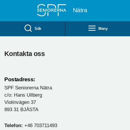
Till övergripande innehåll
Nätra
Sök
Meny
Kontakta oss
Postadress:
SPF Seniorerna Nätra
c/o: Hans Ullberg
Violinvägen 37
893 31 BJÄSTA
Telefon:
+46 703711493