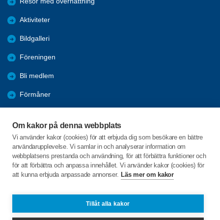
Resor med övernattning
Aktiviteter
Bildgalleri
Föreningen
Bli medlem
Förmåner
Länkar
Om kakor på denna webbplats
Nyheter
Vi använder kakor (cookies) för att erbjuda dig som besökare en bättre
användarupplevelse. Vi samlar in och analyserar information om
Varningar El-Dator-Mobil
webbplatsens prestanda och användning, för att förbättra funktioner och
för att förbättra och anpassa innehållet. Vi använder kakor (cookies) för
att kunna erbjuda anpassade annonser.
Läs mer om kakor
C/o:Kerstin Thunholm
Taxivägen 10
864 31 MATFORS
Tillåt alla kakor