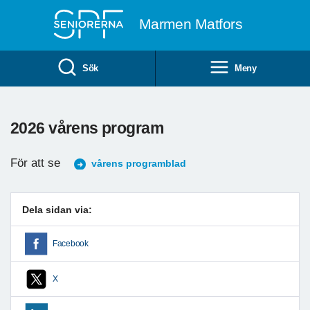
Till övergripande innehåll
Marmen Matfors
Sök
Meny
2026 vårens program
För att se
vårens programblad
Dela sidan via:
Facebook
X