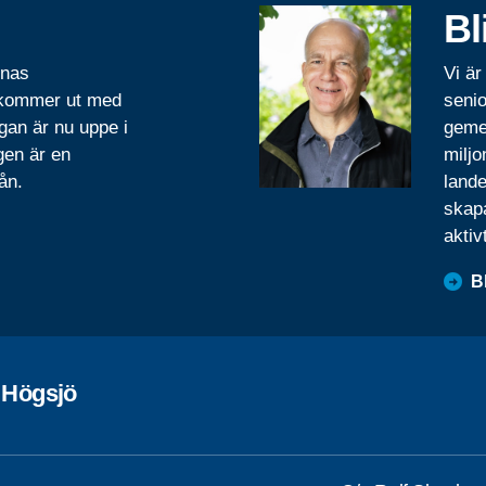
Bl
rnas
Vi är
 kommer ut med
senio
gan är nu uppe i
geme
gen är en
miljo
ån.
lande
skapa
aktiv
B
 Högsjö