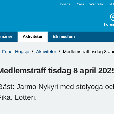
Lyssna
Press
Webbutik
SPF
Fören
rmåner
Aktiviteter
Bli medlem
Frihet Högsjö
Aktiviteter
Medlemsträff tisdag 8 apr
Medlemsträff tisdag 8 april 2025
Gäst: Jarmo Nykyri med stolyoga oc
Fika. Lotteri.