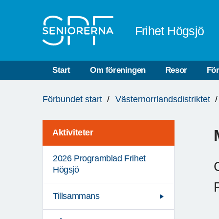
Till övergripande innehåll
Frihet Högsjö
Start
Om föreningen
Resor
Fö
Du
Förbundet start
Västernorrlandsdistriktet
är
här:
Aktiviteter
2026 Programblad Frihet
Högsjö
Tillsammans