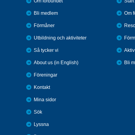
Om förbundet
Start
Bli medlem
Om f
Förmåner
Reso
Utbildning och aktiviteter
Förm
Så tycker vi
Aktiv
About us (in English)
Bli 
Föreningar
Kontakt
Mina sidor
Sök
Lyssna