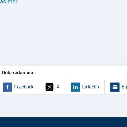
äs mer.
Dela sidan via:
Facebook
X
LinkedIn
E-