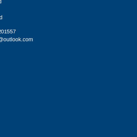
d
d
201557
d@outlook.com