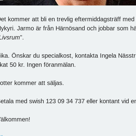
et kommer att bli en trevlig eftermiddagsträff m
ykyri. Jarmo är från Härnösand och jobbar som häl
Livsrum
".
ika. Önskar du specialkost, kontakta Ingela Nässt
ikat 50 kr. Ingen föranmälan.
otter kommer att säljas.
etala med swish 123 09 34 737 eller kontant vid e
Välkommen!