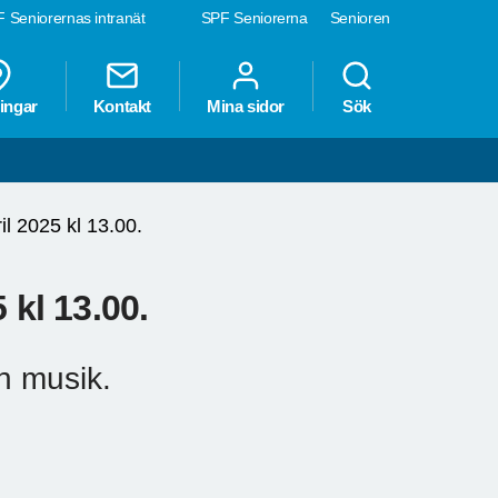
 Seniorernas intranät
SPF Seniorerna
Senioren
ingar
Kontakt
Mina sidor
Sök
il 2025 kl 13.00.
 kl 13.00.
h musik.