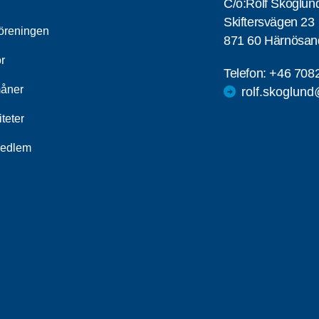
C/o:Rolf Skoglun
Skiftersvägen 23
öreningen
871 60 Härnösan
r
Telefon:
+46 708
åner
rolf.skoglun
iteter
medlem