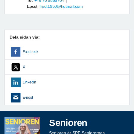
Tel:
+46 70 5855704
Epost:
fred.1950@hotmail.com
Dela sidan via:
Facebook
X
LinkedIn
E-post
Senioren
Senioren är SPF Seniorernas