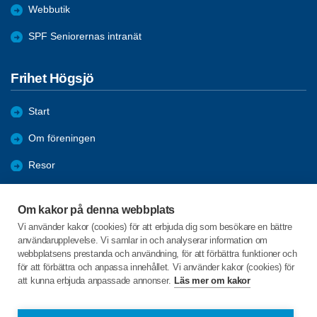
Webbutik
SPF Seniorernas intranät
Frihet Högsjö
Start
Om föreningen
Resor
Förmåner
Om kakor på denna webbplats
Aktiviteter
Vi använder kakor (cookies) för att erbjuda dig som besökare en bättre
användarupplevelse. Vi samlar in och analyserar information om
Bli medlem
webbplatsens prestanda och användning, för att förbättra funktioner och
för att förbättra och anpassa innehållet. Vi använder kakor (cookies) för
att kunna erbjuda anpassade annonser.
Läs mer om kakor
C/o:Rolf Skoglund
Skiftersvägen 23