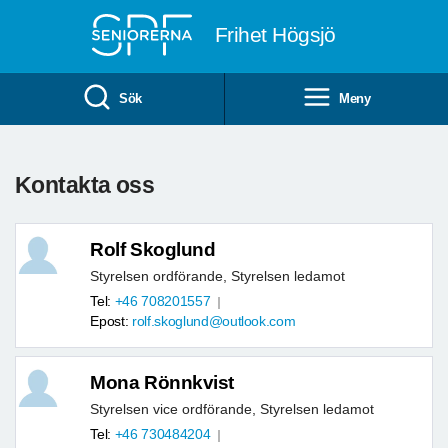
Till övergripande innehåll
Frihet Högsjö
Sök
Meny
Kontakta oss
Rolf Skoglund
Styrelsen ordförande, Styrelsen ledamot
Tel:
+46 708201557
Epost:
rolf.skoglund@outlook.com
Mona Rönnkvist
Styrelsen vice ordförande, Styrelsen ledamot
Tel:
+46 730484204