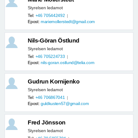
Styrelsen ledamot
Tel:
+46 705442492
Epost:
mariemollerstedt@gmail.com
Nils-Göran Östlund
Styrelsen ledamot
Tel:
+46 705224733
Epost:
nils-goran.ostlund@telia.com
Gudrun Kornijenko
Styrelsen ledamot
Tel:
+46 706867041
Epost:
guldkusten57@gmail.com
Fred Jönsson
Styrelsen ledamot