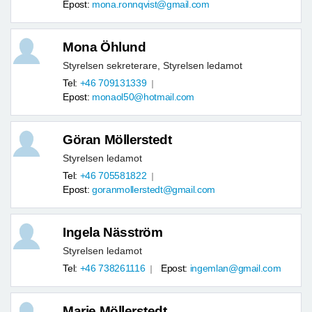
Epost:
mona.ronnqvist@gmail.com
Mona Öhlund
Styrelsen sekreterare, Styrelsen ledamot
Tel:
+46 709131339
Epost:
monaol50@hotmail.com
Göran Möllerstedt
Styrelsen ledamot
Tel:
+46 705581822
Epost:
goranmollerstedt@gmail.com
Ingela Näsström
Styrelsen ledamot
Tel:
+46 738261116
Epost:
ingemlan@gmail.com
Marie Möllerstedt