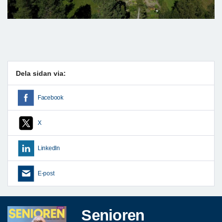
Dela sidan via:
Facebook
X
LinkedIn
E-post
Senioren