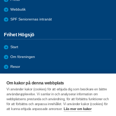
Webbutik
SPF Seniorernas intranät
Frihet Högsjö
Start
Om föreningen
Resor
Förmåner
Om kakor på denna webbplats
Aktiviteter
Vi använder kakor (cookies) för att erbjuda dig som besökare en bättre
användarupplevelse. Vi samlar in och analyserar information om
Bli medlem
webbplatsens prestanda och användning, för att förbättra funktioner och
för att förbättra och anpassa innehållet. Vi använder kakor (cookies) för
att kunna erbjuda anpassade annonser.
Läs mer om kakor
C/o:Rolf Skoglund