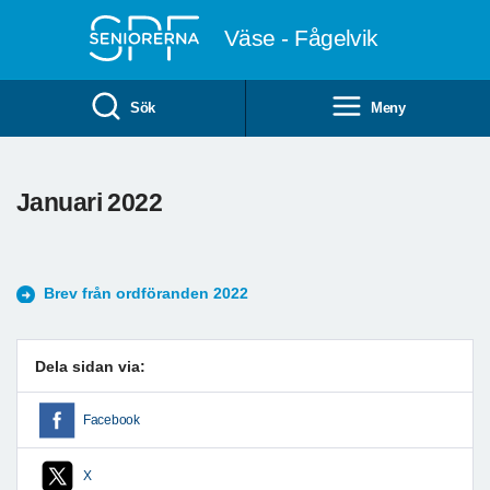
Till övergripande innehåll
Väse - Fågelvik
Sök
Meny
Januari 2022
Brev från ordföranden 2022
Dela sidan via:
Facebook
X