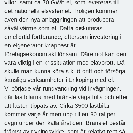
villor, samt ca 70 GWh el, som levereras till
det nationella elsystemet. Troligen kommer
även den nya anläggningen att producera
såväl värme som el. Detta diskuteras
emellertid fortfarande, eftersom investering i
en elgenerator knappast är
företagsekonomiskt lönsam. Däremot kan den
vara viktig i en krissituation med elavbrott. Då
skulle man kunna köra s.k. ö-drift och försörja
känsliga verksamheter i Enköping med el.
Vi började vår rundvandring vid invägningen,
där lastbilarna med bränsle vägs fulla och efter
att lasten tippats av. Cirka 3500 lastbilar
kommer varje år men upp till ett 30-tal per
dygn under den kalla årstiden. Bränslet består
främst av rivningsvirke, som är relativt rent så