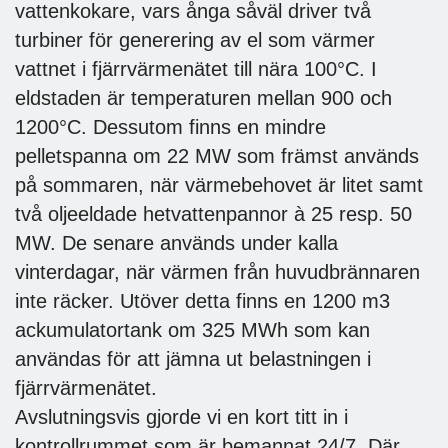
vattenkokare, vars ånga såväl driver två
turbiner för generering av el som värmer
vattnet i fjärrvärmenätet till nära 100°C. I
eldstaden är temperaturen mellan 900 och
1200°C. Dessutom finns en mindre
pelletspanna om 22 MW som främst används
på sommaren, när värmebehovet är litet samt
två oljeeldade hetvattenpannor à 25 resp. 50
MW. De senare används under kalla
vinterdagar, när värmen från huvudbrännaren
inte räcker. Utöver detta finns en 1200 m3
ackumulatortank om 325 MWh som kan
användas för att jämna ut belastningen i
fjärrvärmenätet.
Avslutningsvis gjorde vi en kort titt in i
kontrollrummet som är bemannat 24/7. Där