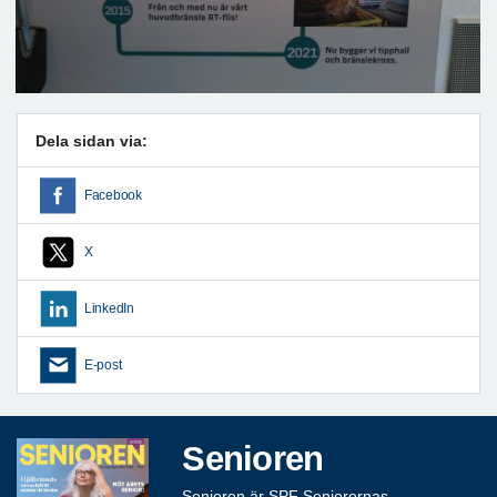
Dela sidan via:
Facebook
X
LinkedIn
E-post
Senioren
Senioren är SPF Seniorernas