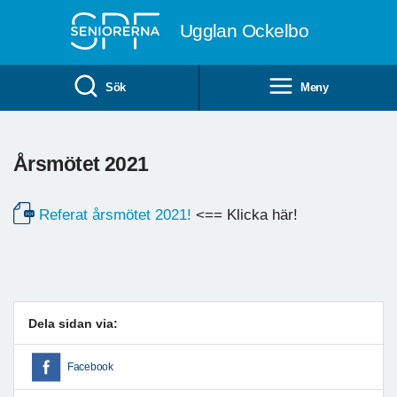
Till övergripande innehåll
Ugglan Ockelbo
Sök
Meny
Årsmötet 2021
Referat årsmötet 2021!
<== Klicka här!
Dela sidan via:
Facebook