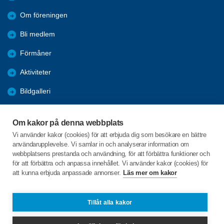
Om föreningen
Bli medlem
Förmåner
Aktiviteter
Bildgalleri
Månadsträffar
Om kakor på denna webbplats
Återblickar
Vi använder kakor (cookies) för att erbjuda dig som besökare en bättre
användarupplevelse. Vi samlar in och analyserar information om
Arkiv
webbplatsens prestanda och användning, för att förbättra funktioner och
för att förbättra och anpassa innehållet. Vi använder kakor (cookies) för
att kunna erbjuda anpassade annonser.
Läs mer om kakor
C/o:Wivi Noren
Videbackegatan 21
212 30 MALMÖ
Tillåt alla kakor
Telefon:
+46 705547449