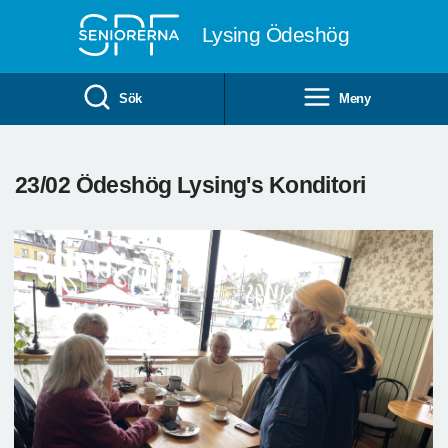
Till övergripande innehåll
Lysing Ödeshög
Sök
Meny
23/02 Ödeshög Lysing's Konditori