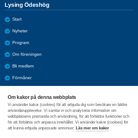
Lysing Ödeshög
Start
Nyheter
Program
Om föreningen
Bli medlem
Förmåner
Aktiviteter
Om kakor på denna webbplats
Arkiv
Vi använder kakor (cookies) för att erbjuda dig som besökare en bättre
användarupplevelse. Vi samlar in och analyserar information om
Bildgalleri
webbplatsens prestanda och användning, för att förbättra funktioner och
för att förbättra och anpassa innehållet. Vi använder kakor (cookies) för
att kunna erbjuda anpassade annonser.
Läs mer om kakor
C/o:Vivianne Andersson
Heda Axelineborg 1