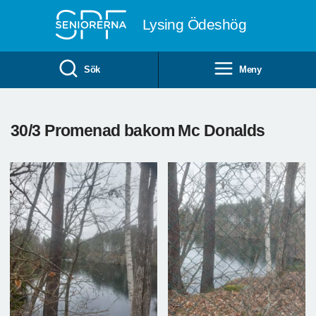
Till övergripande innehåll
Lysing Ödeshög
Sök
Meny
30/3 Promenad bakom Mc Donalds