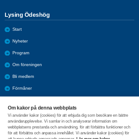
Lysing Ödeshög
Start
Nyheter
Program
Om föreningen
Bli medlem
Förmåner
Aktiviteter
Om kakor på denna webbplats
Arkiv
Vi använder kakor (cookies) för att erbjuda dig som besökare en bättre
användarupplevelse. Vi samlar in och analyserar information om
Bildgalleri
webbplatsens prestanda och användning, för att förbättra funktioner och
för att förbättra och anpassa innehållet. Vi använder kakor (cookies) för
att kunna erbjuda anpassade annonser.
Läs mer om kakor