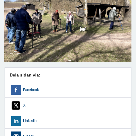
Dela sidan via:
Facebook
X
LinkedIn