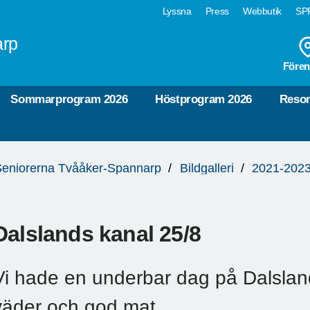
Lyssna
Press
Webbutik
SPF
arp
Fören
Sommarprogram 2026
Höstprogram 2026
Reso
eniorerna Tvååker-Spannarp
Bildgalleri
2021-2023
Dalslands kanal 25/8
Vi hade en underbar dag på Dalslan
väder och god mat.