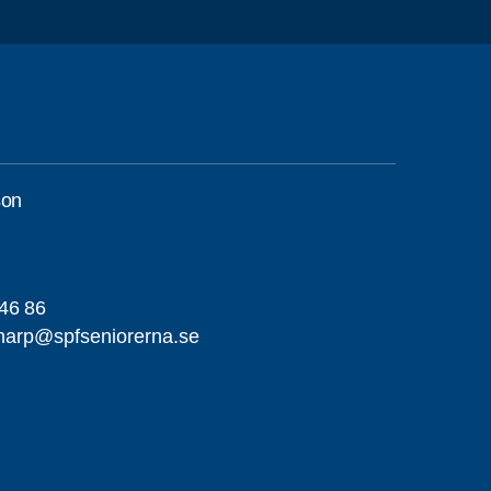
son
46 86
narp@spfseniorerna.se