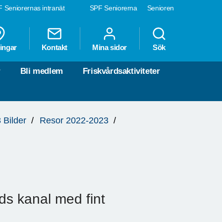
 Seniorernas intranät
SPF Seniorerna
Senioren
ingar
Kontakt
Mina sidor
Sök
r
Bli medlem
Friskvårdsaktiviteter
 Bilder
Resor 2022-2023
ds kanal med fint