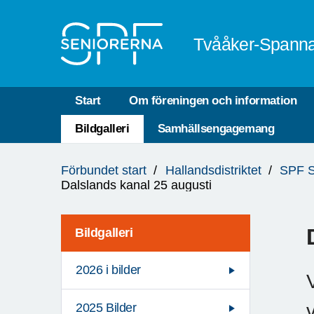
Till övergripande innehåll
Tvååker-Spann
Start
Om föreningen och information
Bildgalleri
Samhällsengagemang
Du
Förbundet start
Hallandsdistriktet
SPF S
är
Dalslands kanal 25 augusti
här:
Bildgalleri
2026 i bilder
2025 Bilder