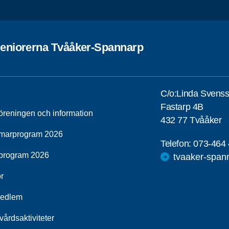
eniorerna Tvååker-Spannarp
C/o:Linda Svens
Fastarp 4B
öreningen och information
432 77 Tvååker
arprogram 2026
Telefon:
073-464 
program 2026
tvaaker-span
r
medlem
vårdsaktiviteter