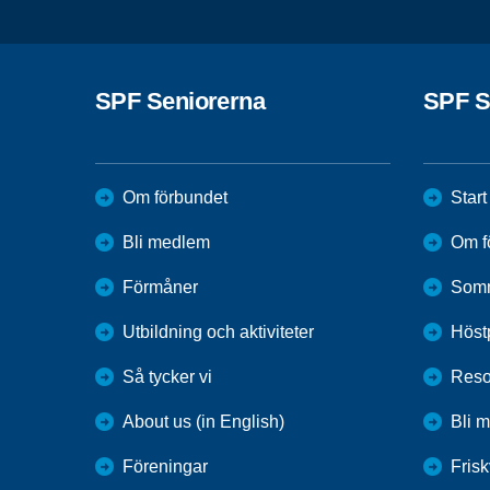
SPF Seniorerna
SPF S
Om förbundet
Start
Bli medlem
Om f
Förmåner
Somm
Utbildning och aktiviteter
Höst
Så tycker vi
Reso
About us (in English)
Bli 
Föreningar
Frisk