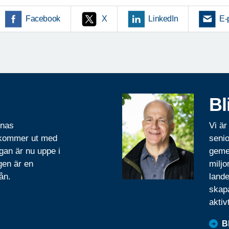
Facebook
X
LinkedIn
E-
Bl
rnas
Vi är
 kommer ut med
senio
gan är nu uppe i
geme
gen är en
miljo
ån.
lande
skapa
aktiv
B