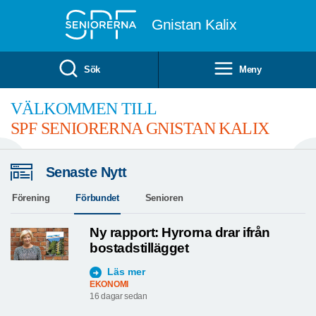
Till övergripande innehåll
Gnistan Kalix
Sök
Meny
VÄLKOMMEN TILL
SPF SENIORERNA GNISTAN KALIX
Senaste Nytt
Förening
Förbundet
Senioren
Ny rapport: Hyrorna drar ifrån
bostadstillägget
Läs mer
EKONOMI
16 dagar sedan