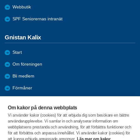
Webbutik
SPF Seniorernas intranät
Gnistan Kalix
Start
Om föreningen
Bli medlem
Förmåner
Aktiviteter
Om kakor på denna webbplats
Bildgalleri
Vi använder kakor (cookies) för att erbjuda dig som besökare en bättre
användarupplevelse. Vi samlar in och analyserar information om
Nyheter
webbplatsens prestanda och användning, för att förbättra funktioner och
för att förbättra och anpassa innehållet. Vi använder kakor (cookies) för
att kunna erbjuda anpassade annonser.
Läs mer om kakor