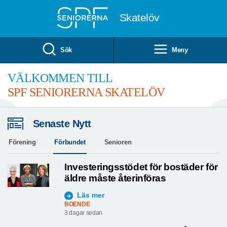
Till övergripande innehåll
Skatelöv
Sök
Meny
VÄLKOMMEN TILL
SPF SENIORERNA SKATELÖV
Senaste Nytt
Förening
Förbundet
Senioren
Investeringsstödet för bostäder för
äldre måste återinföras
Läs mer
BOENDE
3 dagar sedan