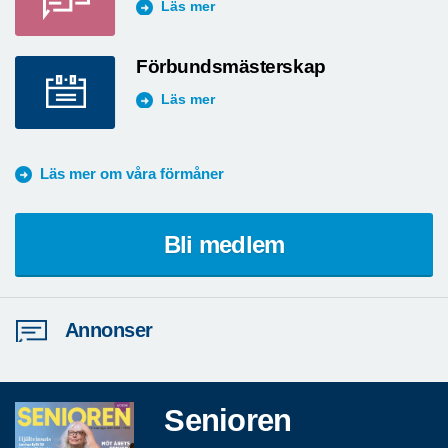
Läs mer
Förbundsmästerskap
Läs mer
Läs mer om våra förmåner
Bli medlem
Annonser
Senioren