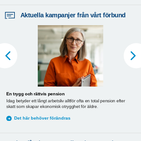
Aktuella kampanjer från vårt förbund
En trygg och rättvis pension
A
Idag betyder ett långt arbetsliv alltför ofta en total pension efter
T
skatt som skapar ekonomisk otrygghet för äldre.
ä
S
Det här behöver förändras