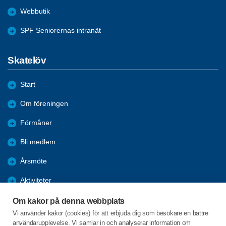
Webbutik
SPF Seniorernas intranät
Skatelöv
Start
Om föreningen
Förmåner
Bli medlem
Årsmöte
Aktiviteter
Referat
Om kakor på denna webbplats
Vi använder kakor (cookies) för att erbjuda dig som besökare en bättre
Bildgalleri
användarupplevelse. Vi samlar in och analyserar information om