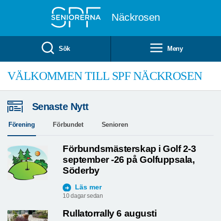
Till övergripande innehåll
Näckrosen
Sök
Meny
VÄLKOMMEN TILL SPF NÄCKROSEN
Senaste Nytt
Förening
Förbundet
Senioren
Förbundsmästerskap i Golf 2-3
september -26 på Golfuppsala,
Söderby
Läs mer
10 dagar sedan
Rullatorrally 6 augusti