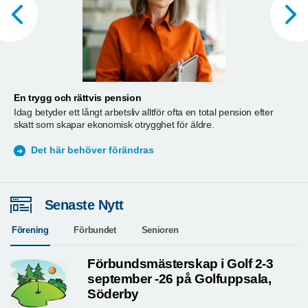
En trygg och rättvis pension
A
Idag betyder ett långt arbetsliv alltför ofta en total pension efter
T
skatt som skapar ekonomisk otrygghet för äldre.
ä
S
Det här behöver förändras
Senaste Nytt
Förening
Förbundet
Senioren
Förbundsmästerskap i Golf 2-3
september -26 på Golfuppsala,
Söderby