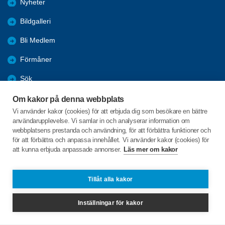
Nyheter
Bildgalleri
Bli Medlem
Förmåner
Sök
Resor
Om kakor på denna webbplats
Vi använder kakor (cookies) för att erbjuda dig som besökare en bättre
Pensionärsråden
användarupplevelse. Vi samlar in och analyserar information om
webbplatsens prestanda och användning, för att förbättra funktioner och
Golf
för att förbättra och anpassa innehållet. Vi använder kakor (cookies) för
att kunna erbjuda anpassade annonser.
Läs mer om kakor
Djulögatan 51
641 31 KATRINEHOLM
Tillåt alla kakor
Telefon:
+46 724542530
Inställningar för kakor
nackrosen@spfseniorerna.se