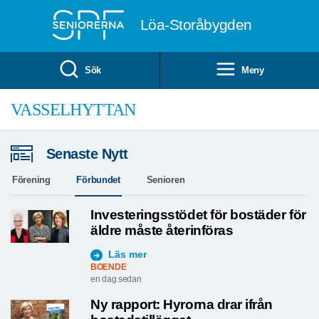
Till övergripande innehåll
Löa-Storåbygden
Sök
Meny
VASSELHYTTAN
Senaste Nytt
Förening
Förbundet
Senioren
Investeringsstödet för bostäder för
äldre måste återinföras
Läs mer
BOENDE
en dag sedan
Ny rapport: Hyrorna drar ifrån