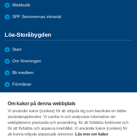
Webbutik
SPF Seniorernas intranät
Löa-Storåbygden
Start
Om föreningen
Bli medlem
Förmåner
Aktiviteter
Om kakor på denna webbplats
Bildgalleri
Vi använder kakor (cookies) för att erbjuda dig som besökare en bättre
användarupplevelse. Vi samlar in och analyserar information om
Sparat
webbplatsens prestanda och användning, för att förbättra funktioner och
för att förbättra och anpassa innehållet. Vi använder kakor (cookies) för
att kunna erbjuda anpassade annonser.
Läs mer om kakor