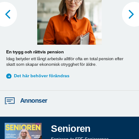
En trygg och rättvis pension
A
Idag betyder ett långt arbetsliv alltför ofta en total pension efter
T
skatt som skapar ekonomisk otrygghet för äldre.
ä
S
Det här behöver förändras
Annonser
Senioren
Senioren är SPF Seniorernas