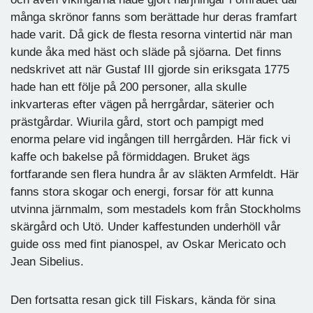
många skrönor fanns som berättade hur deras framfart
hade varit. Då gick de flesta resorna vintertid när man
kunde åka med häst och släde på sjöarna. Det finns
nedskrivet att när Gustaf III gjorde sin eriksgata 1775
hade han ett följe på 200 personer, alla skulle
inkvarteras efter vägen på herrgårdar, säterier och
prästgårdar. Wiurila gård, stort och pampigt med
enorma pelare vid ingången till herrgården. Här fick vi
kaffe och bakelse på förmiddagen. Bruket ägs
fortfarande sen flera hundra år av släkten Armfeldt. Här
fanns stora skogar och energi, forsar för att kunna
utvinna järnmalm, som mestadels kom från Stockholms
skärgård och Utö. Under kaffestunden underhöll vår
guide oss med fint pianospel, av Oskar Mericato och
Jean Sibelius.
Den fortsatta resan gick till Fiskars, kända för sina