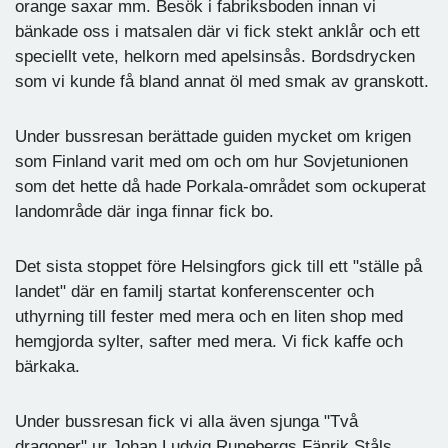
orange saxar mm. Besök i fabriksboden innan vi
bänkade oss i matsalen där vi fick stekt anklår och ett
speciellt vete, helkorn med apelsinsås. Bordsdrycken
som vi kunde få bland annat öl med smak av granskott.
Under bussresan berättade guiden mycket om krigen
som Finland varit med om och om hur Sovjetunionen
som det hette då hade Porkala-området som ockuperat
landområde där inga finnar fick bo.
Det sista stoppet före Helsingfors gick till ett "ställe på
landet" där en familj startat konferenscenter och
uthyrning till fester med mera och en liten shop med
hemgjorda sylter, safter med mera. Vi fick kaffe och
bärkaka.
Under bussresan fick vi alla även sjunga "Två
dragoner" ur Johan Ludvig Runebergs Fänrik Ståls