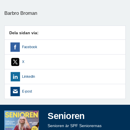
Barbro Broman
Dela sidan via:
Facebook
X
LinkedIn
E-post
Senioren
Senioren är SPF Seniorernas