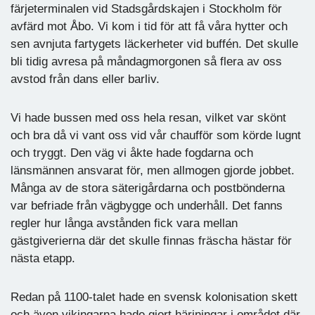
färjeterminalen vid Stadsgårdskajen i Stockholm för
avfärd mot Åbo. Vi kom i tid för att få våra hytter och
sen avnjuta fartygets läckerheter vid buffén. Det skulle
bli tidig avresa på måndagmorgonen så flera av oss
avstod från dans eller barliv.
Vi hade bussen med oss hela resan, vilket var skönt
och bra då vi vant oss vid vår chaufför som körde lugnt
och tryggt. Den väg vi åkte hade fogdarna och
länsmännen ansvarat för, men allmogen gjorde jobbet.
Många av de stora säterigårdarna och postbönderna
var befriade från vägbygge och underhåll. Det fanns
regler hur långa avstånden fick vara mellan
gästgiverierna där det skulle finnas fräscha hästar för
nästa etapp.
Redan på 1100-talet hade en svensk kolonisation skett
och även vikingarna hade gjort härjningar i området där