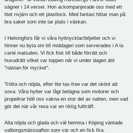
sägner i 14 verser. Hon ackompanjerade oss med ett
litet rivjärn och ett plastlock. Med fantasi hittar man på
bra saker som inte tar plats i väskan.
I Helsingfors får vi våra hyttnycklar/biljetter och vi
hinner nu byta om till middagen som serverades i A la
carté matsalen. Vi fick fisk till både förrätt och
huvudrätt vilket var toppen när vi under dagen ätit
"nästan för mycket".
Trötta och nöjda, efter lite tax-free var det skönt att
sova. Våra hytter var lågt belägna som motorer och
propellrar höll oss vakna en stor del av natten, men vad
gör det när vår resa var en riktig fullträff.
Alla nöjda och glada och väl hemma i Köping väntade
valborgsmässoafton som var och en fick fira.