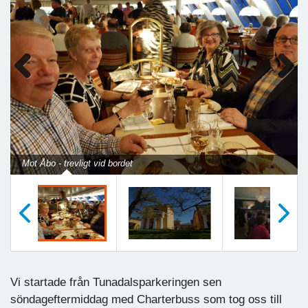
Previous
Next
Mot Åbo - trevligt vid bordet
Föregående
Nästa
Vi startade från Tunadalsparkeringen sen
söndageftermiddag med Charterbuss som tog oss till