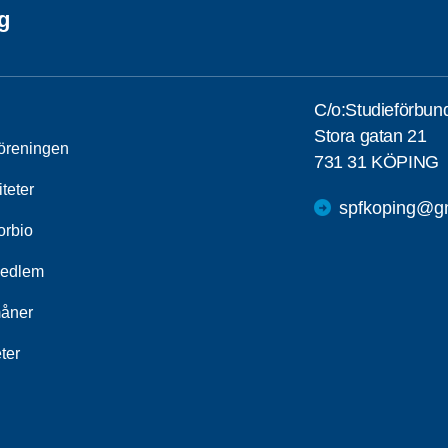
g
C/o:Studieförbun
Stora gatan 21
öreningen
731 31 KÖPING
iteter
spfkoping@g
orbio
medlem
åner
ter