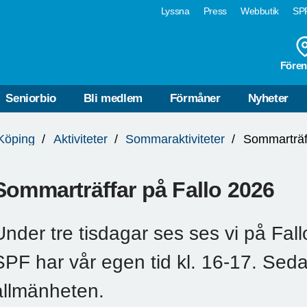
Lyssna
Press
Webbutik
SPF
Fören
Seniorbio
Bli medlem
Förmåner
Nyheter
Köping
Aktiviteter
Sommaraktiviteter
Sommarträff
Sommarträffar på Fallo 2026
Under tre tisdagar ses ses vi på Fallo
SPF har vår egen tid kl. 16-17. Sed
allmänheten.