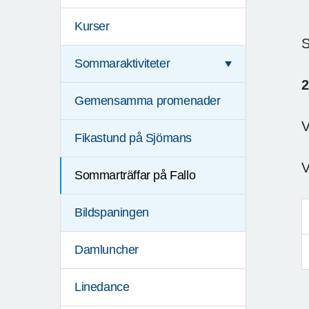
Kurser
S
Sommaraktiviteter
2
Gemensamma promenader
V
Fikastund på Sjömans
V
Sommarträffar på Fallo
Bildspaningen
Damluncher
Linedance