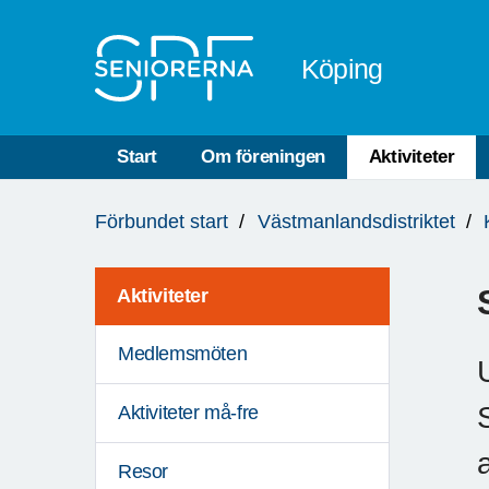
Till övergripande innehåll
Köping
Start
Om föreningen
Aktiviteter
Du
Förbundet start
Västmanlandsdistriktet
är
här:
Aktiviteter
Medlemsmöten
Aktiviteter må-fre
Resor