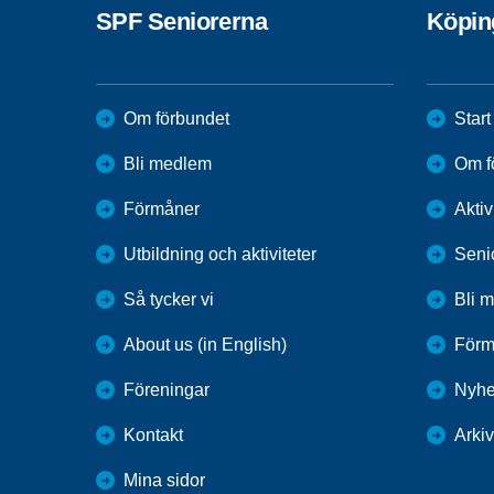
SPF Seniorerna
Köpin
Om förbundet
Start
Bli medlem
Om f
Förmåner
Aktiv
Utbildning och aktiviteter
Seni
Så tycker vi
Bli 
About us (in English)
Förm
Föreningar
Nyhe
Kontakt
Arkiv
Mina sidor