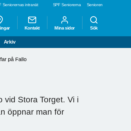
 Seniorernas intranät
SPF Seniorerna
Senioren
ingar
Kontakt
Mina sidor
Sök
Arkiv
ar på Fallo
 vid Stora Torget. Vi i
an öppnar man för