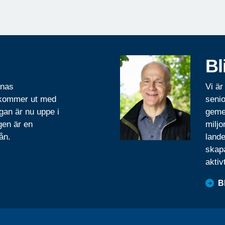
Bl
rnas
Vi är
 kommer ut med
senio
gan är nu uppe i
geme
gen är en
miljo
ån.
lande
skapa
aktiv
B