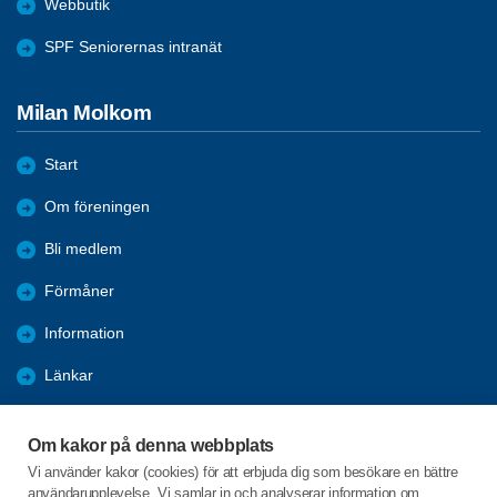
Webbutik
SPF Seniorernas intranät
Milan Molkom
Start
Om föreningen
Bli medlem
Förmåner
Information
Länkar
Almanacka
Om kakor på denna webbplats
Bildgalleri
Vi använder kakor (cookies) för att erbjuda dig som besökare en bättre
användarupplevelse. Vi samlar in och analyserar information om