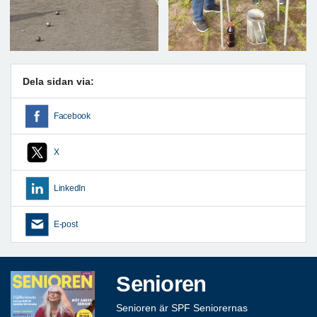
Dela sidan via:
Facebook
X
LinkedIn
E-post
Senioren
Senioren är SPF Seniorernas