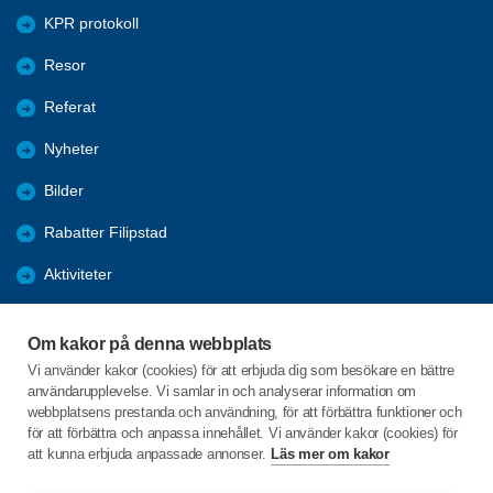
KPR protokoll
Resor
Referat
Nyheter
Bilder
Rabatter Filipstad
Aktiviteter
Studiecirklar
Om kakor på denna webbplats
Bli medlem
Vi använder kakor (cookies) för att erbjuda dig som besökare en bättre
användarupplevelse. Vi samlar in och analyserar information om
Program
webbplatsens prestanda och användning, för att förbättra funktioner och
för att förbättra och anpassa innehållet. Vi använder kakor (cookies) för
att kunna erbjuda anpassade annonser.
Läs mer om kakor
C/o:Jerry Bjord
Bronellsgatan 3 A