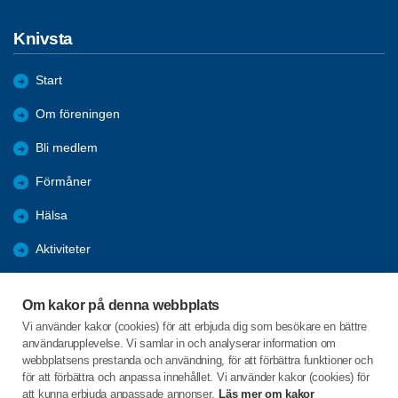
Knivsta
Start
Om föreningen
Bli medlem
Förmåner
Hälsa
Aktiviteter
Resor
Om kakor på denna webbplats
Bildgalleri
Vi använder kakor (cookies) för att erbjuda dig som besökare en bättre
användarupplevelse. Vi samlar in och analyserar information om
Nyheter
webbplatsens prestanda och användning, för att förbättra funktioner och
för att förbättra och anpassa innehållet. Vi använder kakor (cookies) för
att kunna erbjuda anpassade annonser.
Läs mer om kakor