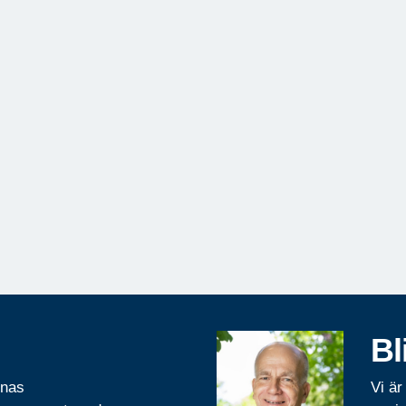
Bl
rnas
Vi är