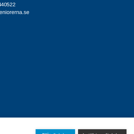
440522
eniorerna.se