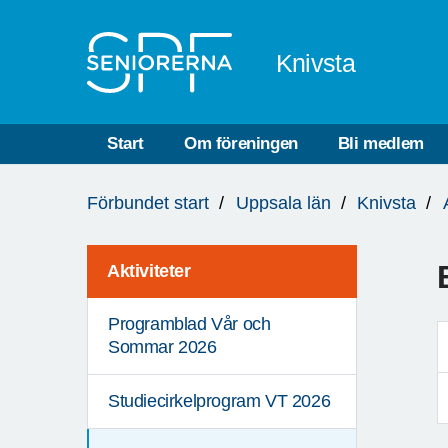
Till övergripande innehåll
Knivsta
Start
Om föreningen
Bli medlem
Du
Förbundet start
Uppsala län
Knivsta
är
här:
Aktiviteter
Programblad Vår och
Sommar 2026
Studiecirkelprogram VT 2026