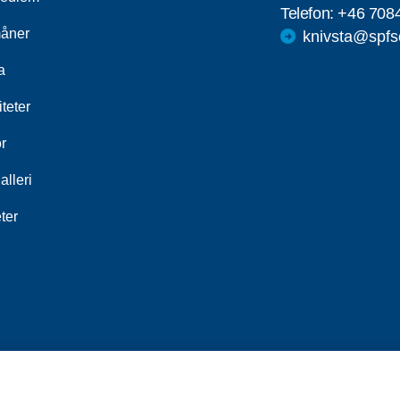
Telefon:
+46 708
åner
knivsta@spfs
a
iteter
r
alleri
ter