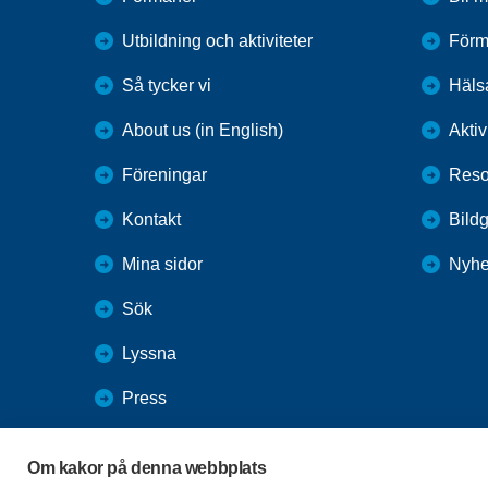
Utbildning och aktiviteter
Förm
Så tycker vi
Häls
About us (in English)
Aktiv
Föreningar
Reso
Kontakt
Bildg
Mina sidor
Nyhe
Sök
Lyssna
Press
Webbutik
Om kakor på denna webbplats
SPF Seniorernas intranät