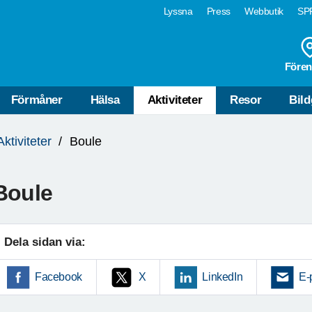
Lyssna
Press
Webbutik
SPF
Fören
Förmåner
Hälsa
Aktiviteter
Resor
Bild
Aktiviteter
Boule
Boule
Dela sidan via:
Facebook
X
LinkedIn
E-