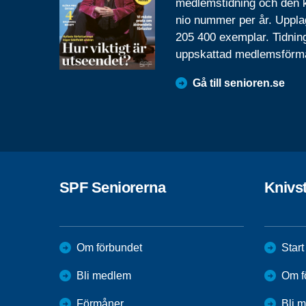
medlemstidning och den
nio nummer per år. Uppla
205 400 exemplar. Tidnin
uppskattad medlemsförm
Gå till senioren.se
SPF Seniorerna
Knivs
Om förbundet
Start
Bli medlem
Om f
Förmåner
Bli 