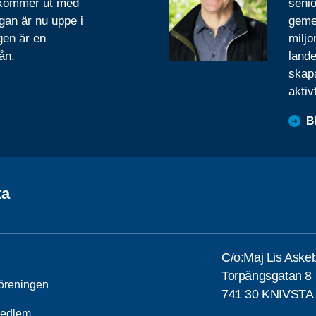
 kommer ut med
senio
gan är nu uppe i
geme
gen är en
miljo
ån.
lande
skapa
aktiv
B
ta
C/o:Maj Lis Aske
Torpängsgatan 8 
öreningen
741 30 KNIVSTA
medlem