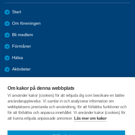
Start
Om föreningen
Bli medlem
Förmåner
Hälsa
Aktiviteter
Resor
Om kakor på denna webbplats
Bildgalleri
Vi använder kakor (cookies) för att erbjuda dig som besökare en bättre
användarupplevelse. Vi samlar in och analyserar information om
Nyheter
webbplatsens prestanda och användning, för att förbättra funktioner och
för att förbättra och anpassa innehållet. Vi använder kakor (cookies) för
att kunna erbjuda anpassade annonser.
Läs mer om kakor
C/o:Maj Lis Askebro
Torpängsgatan 8 lgh 1301
741 30 KNIVSTA