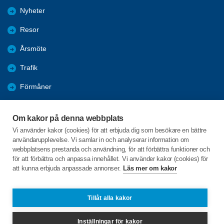
Nyheter
Resor
Årsmöte
Trafik
Förmåner
Bli medlem
Om kakor på denna webbplats
IT - Event
Vi använder kakor (cookies) för att erbjuda dig som besökare en bättre
användarupplevelse. Vi samlar in och analyserar information om
Nyheter
webbplatsens prestanda och användning, för att förbättra funktioner och
för att förbättra och anpassa innehållet. Vi använder kakor (cookies) för
att kunna erbjuda anpassade annonser.
Läs mer om kakor
C/o:Mats Kjellman
Ekgatan 8
742 41 Öregrund
Tillåt alla kakor
Telefon:
+46 727127707
Inställningar för kakor