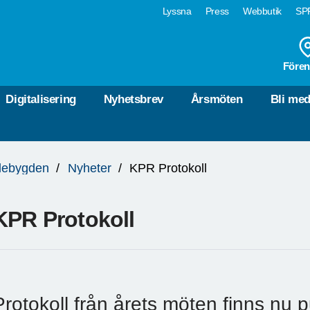
Lyssna
Press
Webbutik
SPF
Fören
Digitalisering
Nyhetsbrev
Årsmöten
Bli me
lebygden
Nyheter
KPR Protokoll
KPR Protokoll
Protokoll från årets möten finns nu 