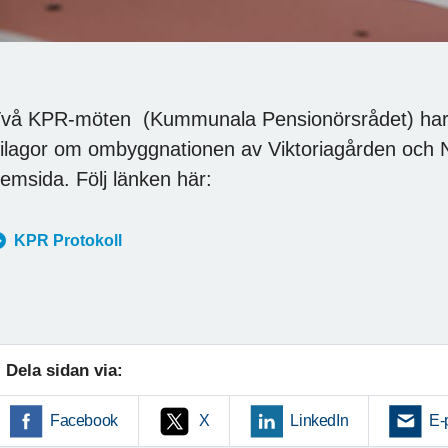
vå KPR-möten (Kummunala Pensionörsrådet) har hålli
ilagor om ombyggnationen av Viktoriagården och N
emsida. Följ länken här:
KPR Protokoll
Dela sidan via:
Facebook
X
LinkedIn
E-