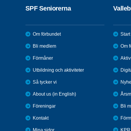
SPF Seniorerna
Valle
Om förbundet
Start
Bli medlem
Om f
Förmåner
Aktiv
Utbildning och aktiviteter
Digit
Så tycker vi
Nyhe
About us (in English)
Årsm
Föreningar
Bli 
Kontakt
Förm
Mina sidor
KPR