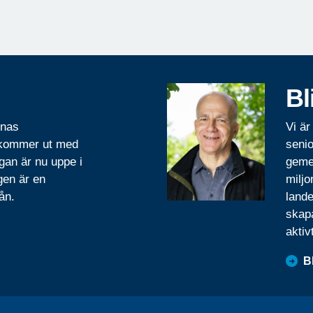
Bl
rnas
Vi är
 kommer ut med
senio
gan är nu uppe i
geme
gen är en
miljo
ån.
lande
skapa
aktiv
B