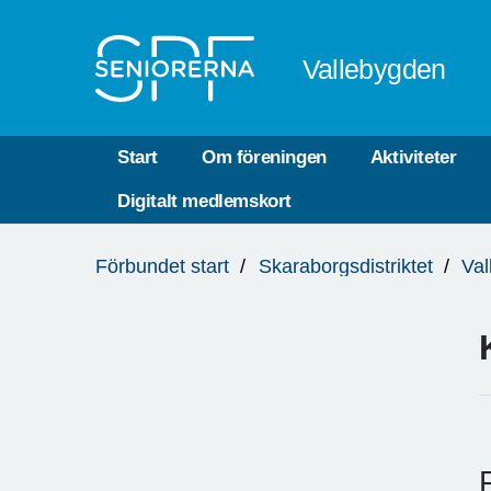
Till övergripande innehåll
Vallebygden
Start
Om föreningen
Aktiviteter
Digitalt medlemskort
Du
Förbundet start
Skaraborgsdistriktet
Val
är
här: