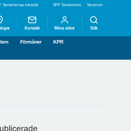
 Seniorernas intranät
SPF Seniorerna
Senioren
ingar
Kontakt
Mina sidor
Sök
dlem
Förmåner
KPR
publicerade