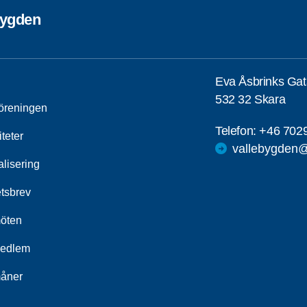
bygden
Eva Åsbrinks Ga
532 32 Skara
öreningen
Telefon:
+46 702
iteter
vallebygden@
alisering
tsbrev
öten
medlem
åner