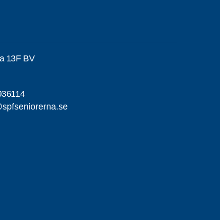
ta 13F BV
936114
spfseniorerna.se