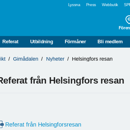
Lyssna
Press
Webbutik
SPF
Fören
Referat
Utbildning
Förmåner
Bli medlem
ikt
Gimådalen
Nyheter
Helsingfors resan
Referat från Helsingfors resan
Referat från Helsingforsresan