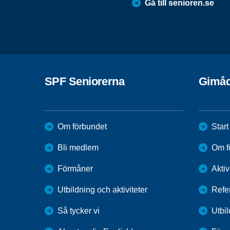
Gå till senioren.se
SPF Seniorerna
Gimåd
Om förbundet
Start
Bli medlem
Om f
Förmåner
Aktiv
Utbildning och aktiviteter
Refe
Så tycker vi
Utbi