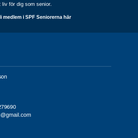
t liv för dig som senior.
li medlem i SPF Seniorerna här
son
279690
7@gmail.com