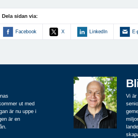
Dela sidan via:
Facebook
X
LinkedIn
E-
Bl
rnas
Vi är
 kommer ut med
senio
gan är nu uppe i
geme
gen är en
miljo
ån.
lande
skapa