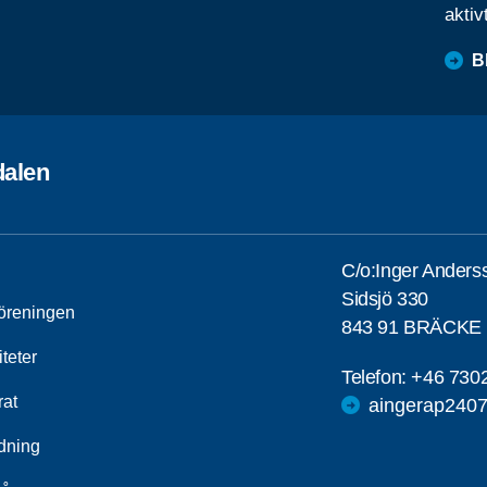
aktiv
B
alen
C/o:Inger Anders
Sidsjö 330
öreningen
843 91 BRÄCKE
iteter
Telefon:
+46 730
rat
aingerap240
ldning