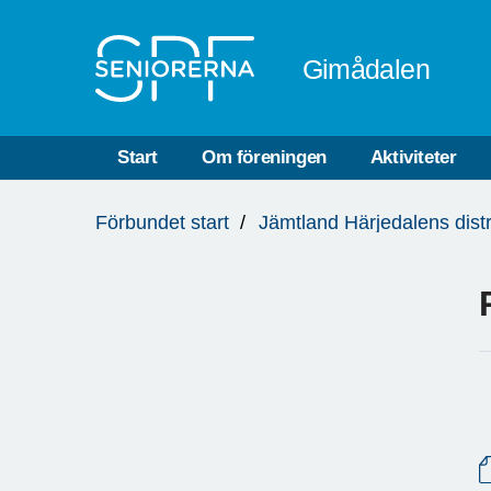
Till övergripande innehåll
Gimådalen
Start
Om föreningen
Aktiviteter
Du
Förbundet start
Jämtland Härjedalens distr
är
här: