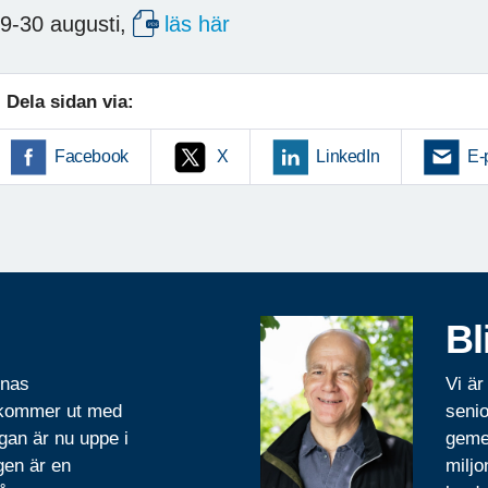
9-30 augusti,
läs här
Dela sidan via:
Facebook
X
LinkedIn
E-
Bl
rnas
Vi är
 kommer ut med
senio
gan är nu uppe i
geme
gen är en
miljo