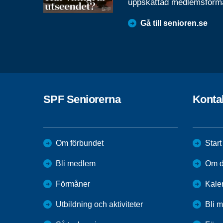
uppskattad medlemsförm
Gå till senioren.se
SPF Seniorerna
Konta
Om förbundet
Start
Bli medlem
Om di
Förmåner
Kale
Utbildning och aktiviteter
Bli 