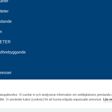
åner
iteter
udande
n
ETER
tsförebyggande
resser
T
darupplevelse. Vi samlar in och analyserar information om webbplatsens prestanda
hållet. Vi använder kakor (cookies) för att kunna erbjuda anpassade annonser.
Läs m