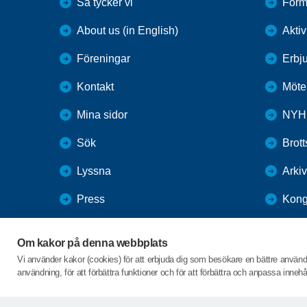
Så tycker vi
Förm
About us (in English)
Aktiv
Föreningar
Erbj
Kontakt
Möte
Mina sidor
NYH
Sök
Brot
Lyssna
Arkiv
Press
Kong
Webbutik
TES
Om kakor på denna webbplats
SPF Seniorernas intranät
Vi använder kakor (cookies) för att erbjuda dig som besökare en bättre använ
användning, för att förbättra funktioner och för att förbättra och anpassa inne