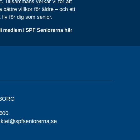
t. Tillsammans verkar vi för att
 bättre villkor för äldre – och ett
t liv för dig som senior.
li medlem i SPF Seniorerna här
SBORG
600
riktet@spfseniorerna.se