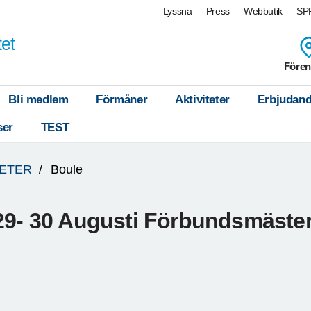
Lyssna
Press
Webbutik
SPF
tet
Fören
Bli medlem
Förmåner
Aktiviteter
Erbjudan
ser
TEST
ETER
Boule
29- 30 Augusti Förbundsmäster