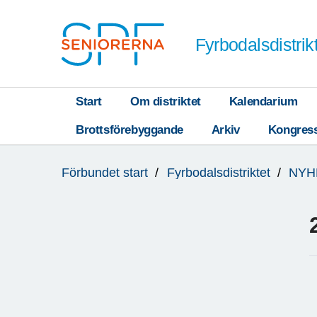
Till övergripande innehåll
Fyrbodalsdistrik
Start
Om distriktet
Kalendarium
Brottsförebyggande
Arkiv
Kongres
Du
Förbundet start
Fyrbodalsdistriktet
NYH
är
här: