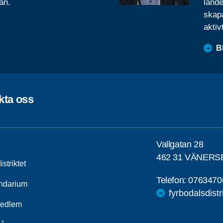
ån.
lande
skapa
aktiv
B
kta oss
Vallgatan 28
462 31 VÄNER
striktet
Telefon:
0763470
ndarium
fyrbodalsdist
medlem