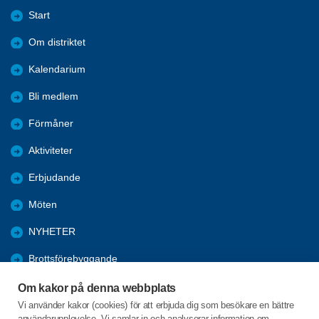
Start
Om distriktet
Kalendarium
Bli medlem
Förmåner
Aktiviteter
Erbjudande
Möten
NYHETER
Brottsförebyggande
Arkiv
Om kakor på denna webbplats
Vi använder kakor (cookies) för att erbjuda dig som besökare en bättre
Kongresser
användarupplevelse. Vi samlar in och analyserar information om