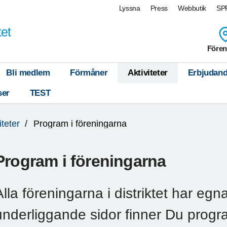
Lyssna
Press
Webbutik
SPF
tet
Fören
Bli medlem
Förmåner
Aktiviteter
Erbjudan
ser
TEST
iteter
Program i föreningarna
Program i föreningarna
Alla föreningarna i distriktet har eg
underliggande sidor finner Du progra