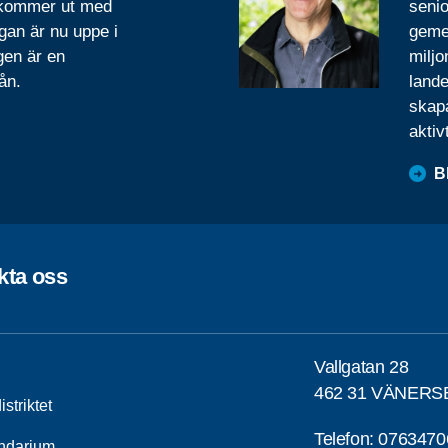
 kommer ut med
senio
gan är nu uppe i
geme
gen är en
miljo
ån.
lande
skapa
aktiv
B
kta oss
Vallgatan 28
462 31 VÄNER
striktet
Telefon:
0763470
ndarium