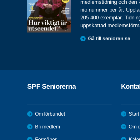
medlemstidning och den
nio nummer per år. Uppla
205 400 exemplar. Tidnin
uppskattad medlemsförm
Gå till senioren.se
SPF Seniorerna
Konta
Om förbundet
Start
Bli medlem
Om di
Förmåner
Kale