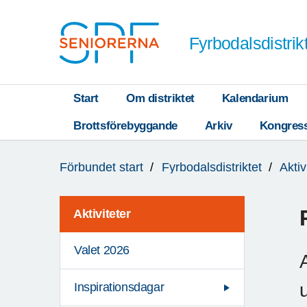
Till övergripande innehåll
Fyrbodalsdistrik
Start
Om distriktet
Kalendarium
Brottsförebyggande
Arkiv
Kongres
Du
Förbundet start
Fyrbodalsdistriktet
Aktiv
är
här:
Aktiviteter
Valet 2026
Inspirationsdagar