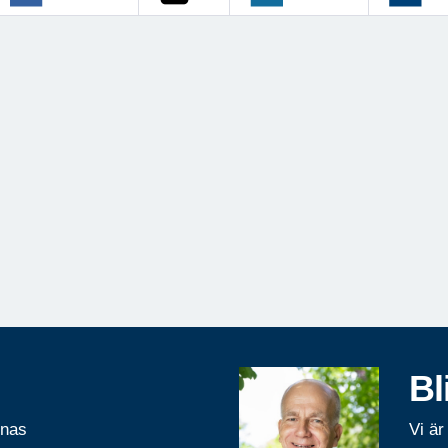
Bl
rnas
Vi är