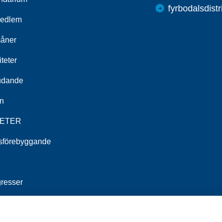
fyrbodalsdist
medlem
åner
iteter
udande
n
ETER
tsförebyggande
resser
T