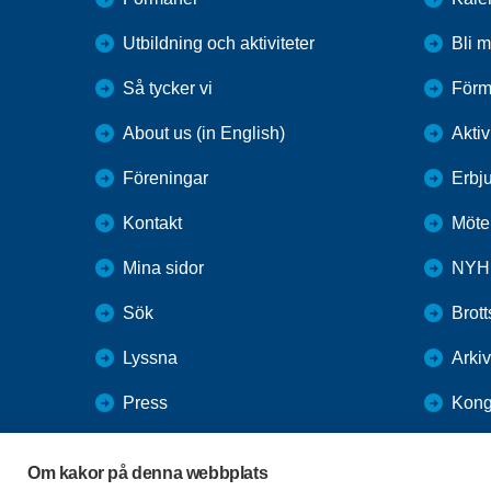
Utbildning och aktiviteter
Bli 
Så tycker vi
Förm
About us (in English)
Aktiv
Föreningar
Erbj
Kontakt
Möte
Mina sidor
NYH
Sök
Brot
Lyssna
Arkiv
Press
Kong
Webbutik
TES
Om kakor på denna webbplats