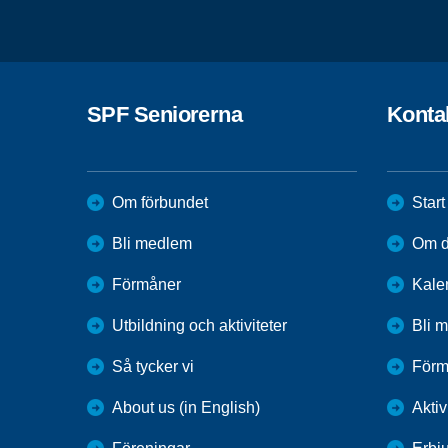
SPF Seniorerna
Konta
Om förbundet
Start
Bli medlem
Om di
Förmåner
Kale
Utbildning och aktiviteter
Bli 
Så tycker vi
Förm
About us (in English)
Aktiv