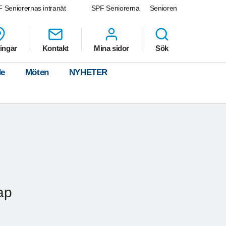
 Seniorernas intranät
SPF Seniorerna
Senioren
ingar
Kontakt
Mina sidor
Sök
de
Möten
NYHETER
ap