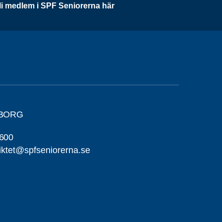
li medlem i SPF Seniorerna här
SBORG
600
riktet@spfseniorerna.se