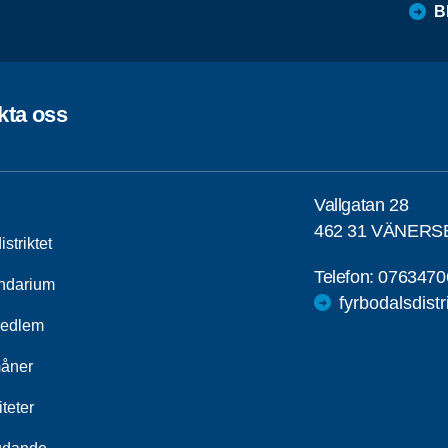
B
kta oss
Vallgatan 28
462 31 VÄNER
striktet
Telefon:
0763470
ndarium
fyrbodalsdist
medlem
åner
iteter