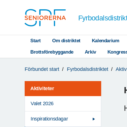
Till övergripande innehåll
Fyrbodalsdistrik
Start
Om distriktet
Kalendarium
Brottsförebyggande
Arkiv
Kongres
Du
Förbundet start
Fyrbodalsdistriktet
Aktiv
är
här:
Aktiviteter
Valet 2026
Inspirationsdagar