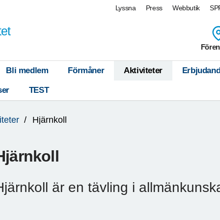
Lyssna
Press
Webbutik
SPF
tet
Fören
Bli medlem
Förmåner
Aktiviteter
Erbjudan
ser
TEST
iteter
Hjärnkoll
Hjärnkoll
Hjärnkoll är en tävling i allmänkunsk