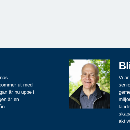
Bl
rnas
Vi är
 kommer ut med
senio
gan är nu uppe i
geme
gen är en
miljo
ån.
lande
skapa
aktiv