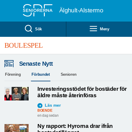
Till övergripande innehåll
Älghult-Alstermo
Sök
Meny
BOULESPEL
Senaste Nytt
Förening
Förbundet
Senioren
Investeringsstödet för bostäder för
äldre måste återinföras
Läs mer
BOENDE
en dag sedan
Ny rapport: Hyrorna drar ifrån