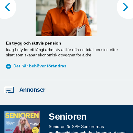
En trygg och rättvis pension
A
Idag betyder ett långt arbetsliv alltför ofta en total pension efter
T
skatt som skapar ekonomisk otrygghet för äldre.
ä
S
Det här behöver förändras
Annonser
Senioren
Senioren är SPF Seniorernas
medlemstidning och den kommer ut med