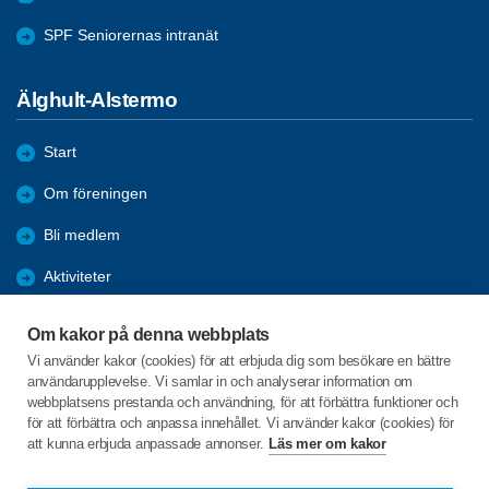
SPF Seniorernas intranät
Älghult-Alstermo
Start
Om föreningen
Bli medlem
Aktiviteter
Referat
Om kakor på denna webbplats
Förmåner
Vi använder kakor (cookies) för att erbjuda dig som besökare en bättre
användarupplevelse. Vi samlar in och analyserar information om
webbplatsens prestanda och användning, för att förbättra funktioner och
för att förbättra och anpassa innehållet. Vi använder kakor (cookies) för
C/o:Lars Karlsson
att kunna erbjuda anpassade annonser.
Läs mer om kakor
Åkerslund 1
364 93 Alstermo