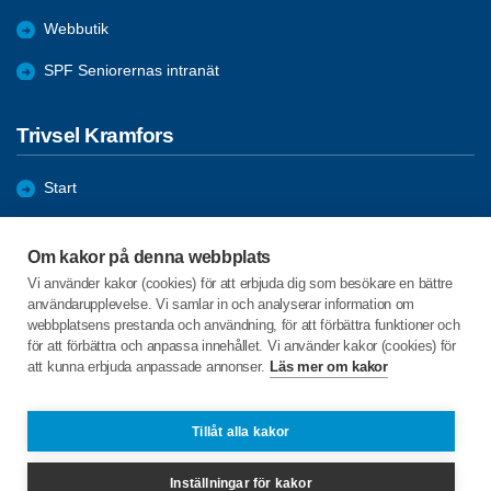
Webbutik
SPF Seniorernas intranät
Trivsel Kramfors
Start
Föreningen
Om kakor på denna webbplats
Bli medlem
Vi använder kakor (cookies) för att erbjuda dig som besökare en bättre
användarupplevelse. Vi samlar in och analyserar information om
Förmåner
webbplatsens prestanda och användning, för att förbättra funktioner och
för att förbättra och anpassa innehållet. Vi använder kakor (cookies) för
att kunna erbjuda anpassade annonser.
Läs mer om kakor
C/o:Solveig Edin
Limstagatan 13D Lgh 1004
872 30 Kramfors
Tillåt alla kakor
Telefon:
070-325 8346
Inställningar för kakor