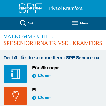
Till övergripande innehåll
Trivsel Kramfors
Sök
Meny
VÄLKOMMEN TILL
SPF SENIORERNA TRIVSEL KRAMFORS
Det här får du som medlem i SPF Seniorerna
Försäkringar
Läs mer
El
Läs mer