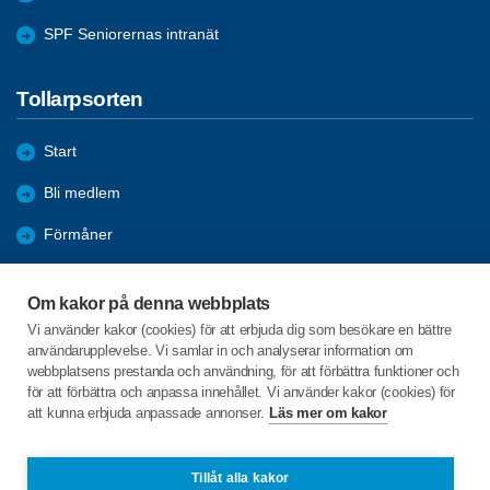
SPF Seniorernas intranät
Tollarpsorten
Start
Bli medlem
Förmåner
Bildgalleri
Om kakor på denna webbplats
Om oss
Vi använder kakor (cookies) för att erbjuda dig som besökare en bättre
användarupplevelse. Vi samlar in och analyserar information om
Aktiviteter
webbplatsens prestanda och användning, för att förbättra funktioner och
för att förbättra och anpassa innehållet. Vi använder kakor (cookies) för
att kunna erbjuda anpassade annonser.
Läs mer om kakor
C/o:Christer Johansson
Stråvägen 7
298 33 TOLLARP
Tillåt alla kakor