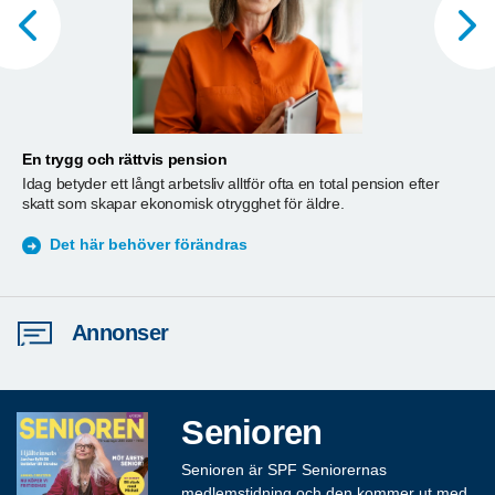
En trygg och rättvis pension
A
Idag betyder ett långt arbetsliv alltför ofta en total pension efter
T
skatt som skapar ekonomisk otrygghet för äldre.
ä
S
Det här behöver förändras
Annonser
Senioren
Senioren är SPF Seniorernas
medlemstidning och den kommer ut med