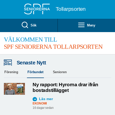
Till övergripande innehåll
Tollarpsorten
Sök
Meny
VÄLKOMMEN TILL
SPF SENIORERNA TOLLARPSORTEN
Senaste Nytt
Förening
Förbundet
Senioren
Ny rapport: Hyrorna drar ifrån
bostadstillägget
Läs mer
EKONOMI
16 dagar sedan