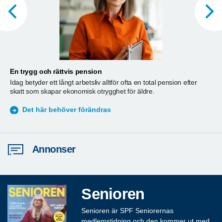
En trygg och rättvis pension
A
Idag betyder ett långt arbetsliv alltför ofta en total pension efter
T
skatt som skapar ekonomisk otrygghet för äldre.
ä
S
Det här behöver förändras
Annonser
Senioren
Senioren är SPF Seniorernas
medlemstidning och den kommer ut med