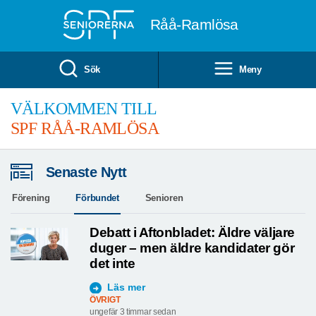
Till övergripande innehåll
Råå-Ramlösa
Sök
Meny
VÄLKOMMEN TILL
SPF RÅÅ-RAMLÖSA
Senaste Nytt
Förening
Förbundet
Senioren
Debatt i Aftonbladet: Äldre väljare
duger – men äldre kandidater gör
det inte
Läs mer
ÖVRIGT
ungefär 3 timmar sedan