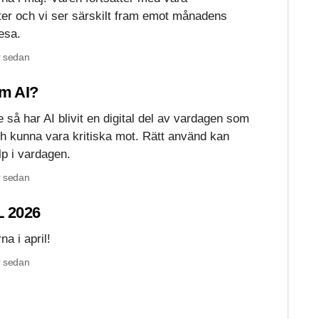
er och vi ser särskilt fram emot månadens
esa.
 sedan
om AI?
nte så har AI blivit en digital del av vardagen som
ch kunna vara kritiska mot. Rätt använd kan
lp i vardagen.
 sedan
 2026
na i april!
 sedan