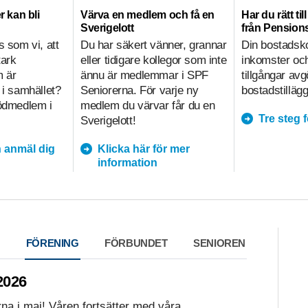
r kan bli
Värva en medlem och få en
Har du rätt ti
Sverigelott
från Pensio
s som vi, att
Du har säkert vänner, grannar
Din bostadsk
tark
eller tidigare kollegor som inte
inkomster och
m är
ännu är medlemmar i SPF
tillgångar av
 i samhället?
Seniorerna. För varje ny
bostadstillägg
tödmedlem i
medlem du värvar får du en
Tre steg 
Sverigelott!
 anmäl dig
Klicka här för mer
information
FÖRENING
FÖRBUNDET
SENIOREN
026
erna i maj! Våren fortsätter med våra