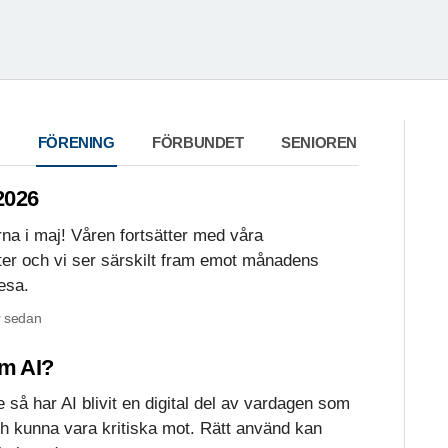
FÖRENING
FÖRBUNDET
SENIOREN
026
erna i maj! Våren fortsätter med våra
er och vi ser särskilt fram emot månadens
esa.
 sedan
om AI?
nte så har AI blivit en digital del av vardagen som
ch kunna vara kritiska mot. Rätt använd kan