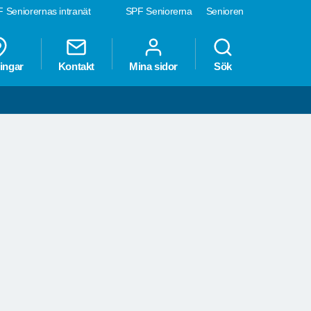
 Seniorernas intranät
SPF Seniorerna
Senioren
ingar
Kontakt
Mina sidor
Sök
ET