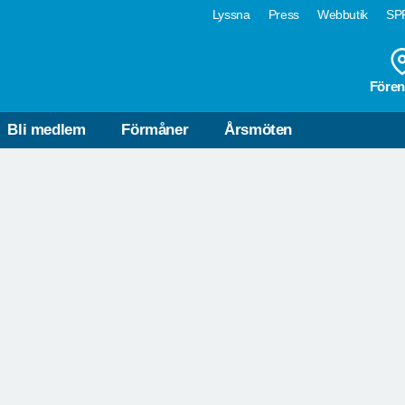
Lyssna
Press
Webbutik
SPF
Fören
KVEKGÅRDEN
SPF SENIORERNA ÖRSUND
Bli medlem
Förmåner
Årsmöten