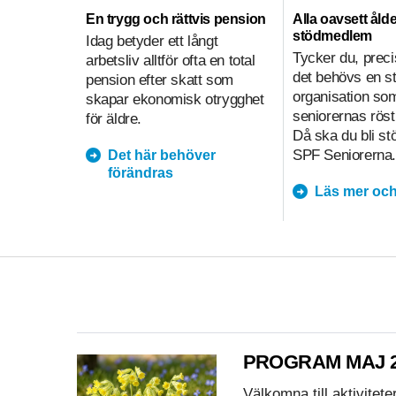
En trygg och rättvis pension
Alla oavsett ålde
stödmedlem
Idag betyder ett långt
Tycker du, preci
arbetsliv alltför ofta en total
det behövs en s
pension efter skatt som
organisation so
skapar ekonomisk otrygghet
seniorernas röst
för äldre.
Då ska du bli s
SPF Seniorerna.
Det här behöver
förändras
Läs mer och
PROGRAM MAJ 2
Välkomna till aktivitet