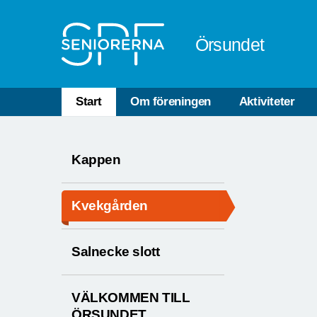
Till övergripande innehåll
Örsundet
Start
Om föreningen
Aktiviteter
Kappen
Kvekgården
Salnecke slott
VÄLKOMMEN TILL
ÖRSUNDET