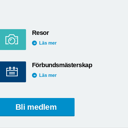
Resor
Läs mer
Förbundsmästerskap
Läs mer
Bli medlem