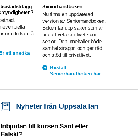
ll bostadstillägg
Seniorhandboken
Hemtjänst
nsmyndigheten?
Nu finns en uppdaterad
Hemtjänsti
ostnad,
version av Seniorhandboken.
sammanväg
 eventuella
Boken tar upp saker som är
på olika sä
gör om du kan få
bra att veta om livet som
i hemtjänst
.
senior. Den innehåller både
underlätt
samhällsfrågor, och ger råd
kvalitetsa
för att ansöka
och stöd till privatlivet.
prioritering
Beställ
hemtja
Seniorhandboken här
Nyheter från Uppsala län
Inbjudan till kursen Sant eller
Falskt?