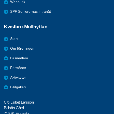
Webbutik
SPF Seniorernas intranät
Kvistbro-Mullhyttan
Start
Om föreningen
Bli medlem
Förmåner
Aktiviteter
Bildgalleri
C/o:Lisbet Larsson
Bälsås Gård
716 91 Fjugesta