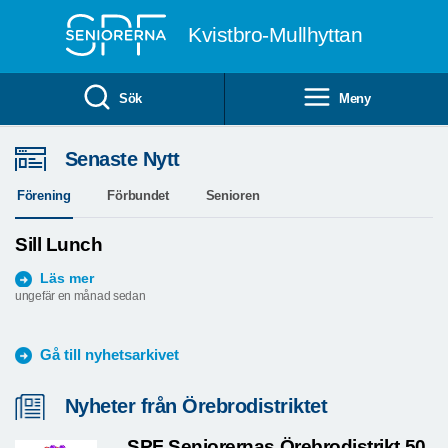
Till övergripande innehåll
Kvistbro-Mullhyttan
Sök
Meny
SILL LUNCH
Senaste Nytt
28 AUGUSTI KL.13.00
Förening
Förbundet
Senioren
Sill Lunch
Klicka här
Läs mer
ungefär en månad sedan
Gå till nyhetsarkivet
Nyheter från Örebrodistriktet
SPF Seniorernas Örebrodistrikt 50