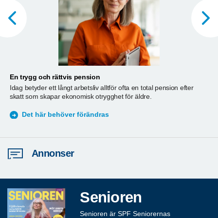
En trygg och rättvis pension
A
Idag betyder ett långt arbetsliv alltför ofta en total pension efter
T
skatt som skapar ekonomisk otrygghet för äldre.
ä
S
Det här behöver förändras
Annonser
Senioren
Senioren är SPF Seniorernas