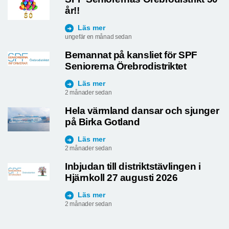
år!!
Läs mer
ungefär en månad sedan
Bemannat på kansliet för SPF
Seniorerna Örebrodistriktet
Läs mer
2 månader sedan
Hela värmland dansar och sjunger
på Birka Gotland
Läs mer
2 månader sedan
Inbjudan till distriktstävlingen i
Hjärnkoll 27 augusti 2026
Läs mer
2 månader sedan