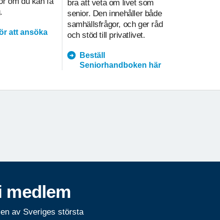
gör om du kan få
bra att veta om livet som
i hemtjänst
.
senior. Den innehåller både
underlätt
samhällsfrågor, och ger råd
kvalitetsa
för att ansöka
och stöd till privatlivet.
prioritering
Beställ
hemtja
Seniorhandboken här
i medlem
 en av Sveriges största