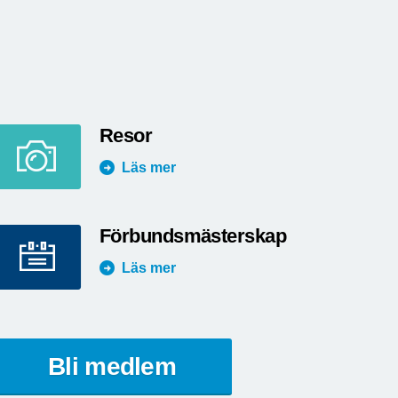
Resor
Läs mer
Förbundsmästerskap
Läs mer
Bli medlem