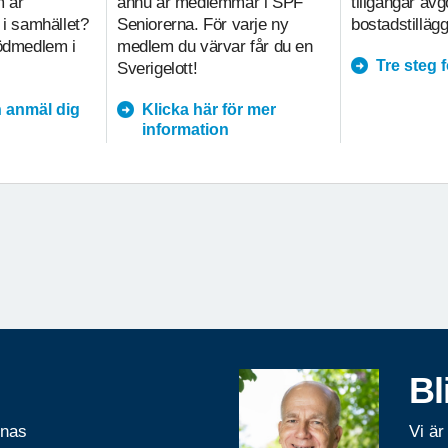
m är
ännu är medlemmar i SPF
tillgångar av
 i samhället?
Seniorerna. För varje ny
bostadstillägg
tödmedlem i
medlem du värvar får du en
Tre steg 
Sverigelott!
 anmäl dig
Klicka här för mer
information
Bl
rnas
Vi är