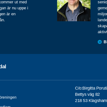
 kommer ut med
senio
gan är nu uppe i
geme
gen är en
miljo
ån.
lande
skapa
aktiv
B
dal
C/o:Birgitta Porut
Bettys väg 82
öreningen
218 53 Klagsha