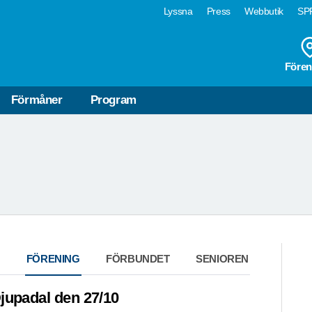
Lyssna
Press
Webbutik
SPF
VÄLKOMMEN TILL
Fören
SPF SENIORERNA DJUPAD
Förmåner
Program
Kontaktuppgifter finns här
FÖRENING
FÖRBUNDET
SENIOREN
jupadal den 27/10