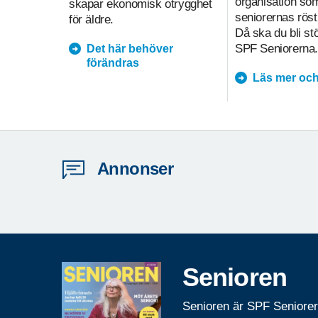
organisation so
skapar ekonomisk otrygghet
seniorernas röst
för äldre.
Då ska du bli s
SPF Seniorerna.
Det här behöver
förändras
Läs mer och
Annonser
Senioren
Senioren är SPF Seniore