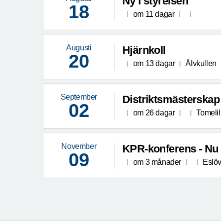
Ny i styrelsen
18
om 11 dagar
Augusti
Hjärnkoll
20
om 13 dagar
Älvkullen
September
Distriktsmästerskap 
02
om 26 dagar
Tomelil
November
KPR-konferens - Nu 
09
om 3 månader
Eslö