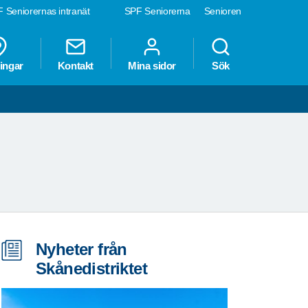
 Seniorernas intranät
SPF Seniorerna
Senioren
ingar
Kontakt
Mina sidor
Sök
AL
Nyheter från
Skånedistriktet