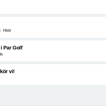
Höör
i Par Golf
la
kör vi!
v