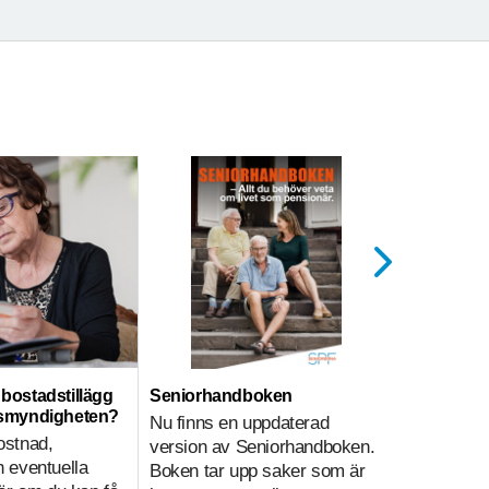
ll bostadstillägg
Seniorhandboken
Hemtjänst
nsmyndigheten?
Nu finns en uppdaterad
Hemtjänsti
ostnad,
version av Seniorhandboken.
sammanväg
 eventuella
Boken tar upp saker som är
på olika sä