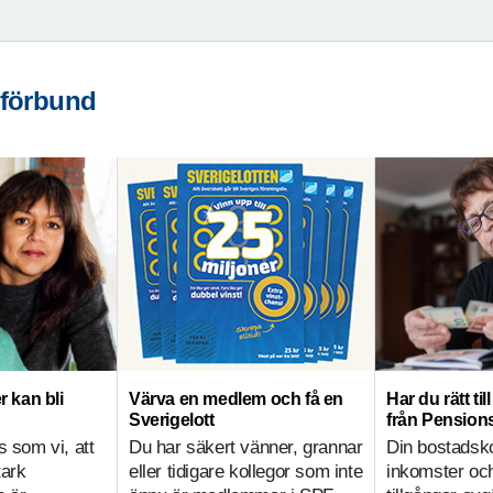
 förbund
r kan bli
Värva en medlem och få en
Har du rätt ti
Sverigelott
från Pensio
s som vi, att
Du har säkert vänner, grannar
Din bostadsk
tark
eller tidigare kollegor som inte
inkomster och