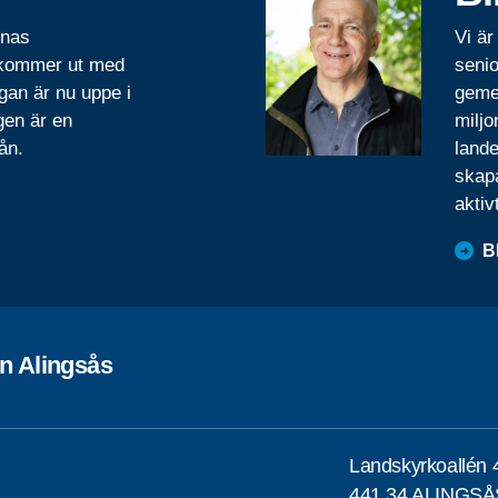
rnas
Vi är
 kommer ut med
senio
gan är nu uppe i
geme
gen är en
miljo
ån.
lande
skapa
aktiv
B
n Alingsås
Landskyrkoallén 
441 34 ALINGSÅ