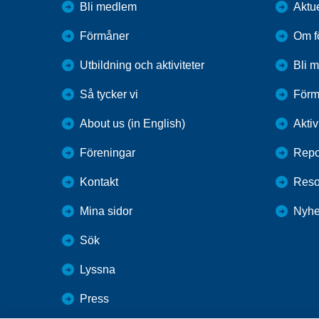
Bli medlem
Aktue
Förmåner
Om f
Utbildning och aktiviteter
Bli 
Så tycker vi
Förm
About us (in English)
Aktiv
Föreningar
Repo
Kontakt
Reso
Mina sidor
Nyhe
Sök
Lyssna
Press