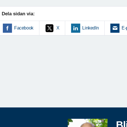
Dela sidan via:
Facebook
X
LinkedIn
E-
Bl