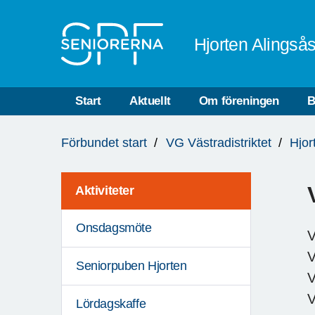
Till övergripande innehåll
Hjorten Alingså
Start
Aktuellt
Om föreningen
B
Du
Förbundet start
VG Västradistriktet
Hjor
är
här:
Aktiviteter
Onsdagsmöte
V
V
Seniorpuben Hjorten
V
V
Lördagskaffe