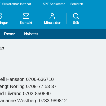
 Seniorernas intranät
SPF Seniorerna
Senioren
ingar
Kontakt
Mina sidor
Sök
Resor
Nyheter
ap
jell Hansson 0706-636710
engt Norling 0708-77 53 37
ed Liivrand 0702-850890
Marianne Westberg 0733-989812