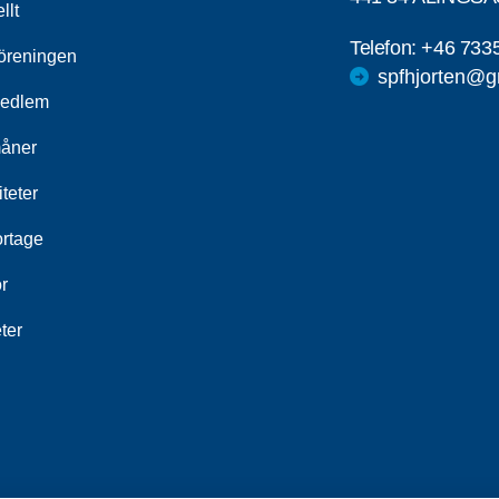
llt
Telefon:
+46 733
öreningen
spfhjorten@g
medlem
åner
iteter
rtage
r
ter