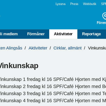
Lyssna
Press
Webbutik
SPF
s
Fören
li medlem
Förmåner
Aktiviteter
Reportage
ten Alingsås
Aktiviteter
Cirklar, allmänt
Vinkunsk
Vinkunskap
inkunskap 1 fredag kl 16 SPF/Café Hjorten med K
inkunskap 2 fredag kl 16 SPF/Café Hjorten med B
inkunskap 3 fredag kl 16 SPF/Café Hjorten med T
inkunskap 4 fredag kl 16 SPF/Café Hjorten med 