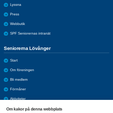
Lyssna
Press
Webbutik
SPF Seniorernas intranät
Seniorerna Lövånger
Start
Om föreningen
Bli medlem
Förmåner
Aktiviteter
Studiecirklar
Om kakor på denna webbplats