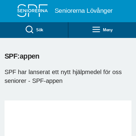
Till övergripande innehåll
Seniorerna Lövånger
Sök
Meny
SPF:appen
SPF har lanserat ett nytt hjälpmedel för oss
seniorer - SPF-appen