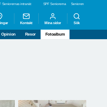
 Seniorernas intranät
SPF Seniorerna
Senioren
ingar
Kontakt
Mina sidor
Sök
Opinion
Resor
Fotoalbum