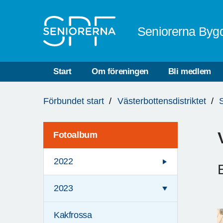
Till övergripande innehåll
Seniorerna Byg
Start
Om föreningen
Bli medlem
Du
Förbundet start
Västerbottensdistriktet
är
här:
Fotoalbum
2022
2023
Kakfrossa