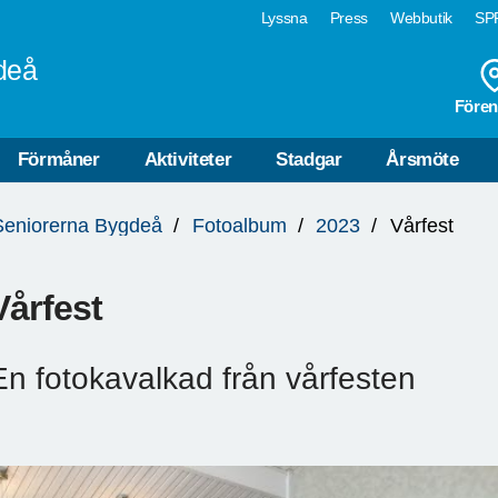
Lyssna
Press
Webbutik
SPF
deå
Fören
Förmåner
Aktiviteter
Stadgar
Årsmöte
Seniorerna Bygdeå
Fotoalbum
2023
Vårfest
Vårfest
En fotokavalkad från vårfesten