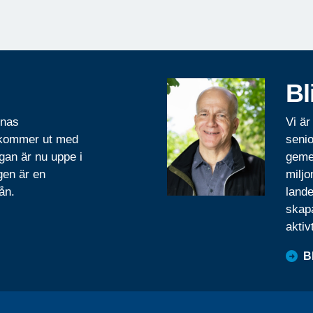
Bl
rnas
Vi är
 kommer ut med
senio
gan är nu uppe i
geme
gen är en
miljo
ån.
lande
skapa
aktiv
B