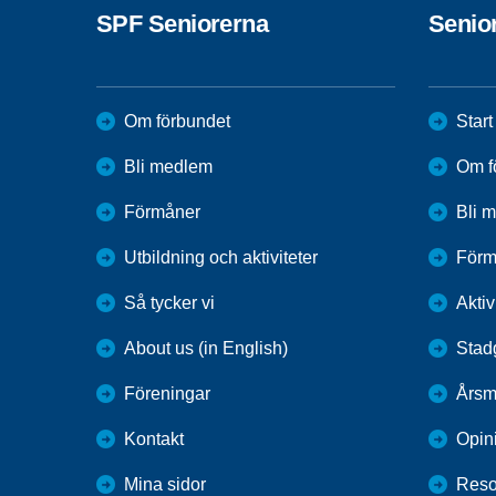
SPF Seniorerna
Senio
Om förbundet
Start
Bli medlem
Om f
Förmåner
Bli 
Utbildning och aktiviteter
Förm
Så tycker vi
Aktiv
About us (in English)
Stad
Föreningar
Årsm
Kontakt
Opin
Mina sidor
Reso