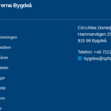
rerna Bygdeå
C/o:Ulrika Domei
Hammarvägen 2
öreningen
915 98 Bygdeå
medlem
Telefon:
+46 722
åner
bygdea@spfs
iteter
gar
öte
ion
r