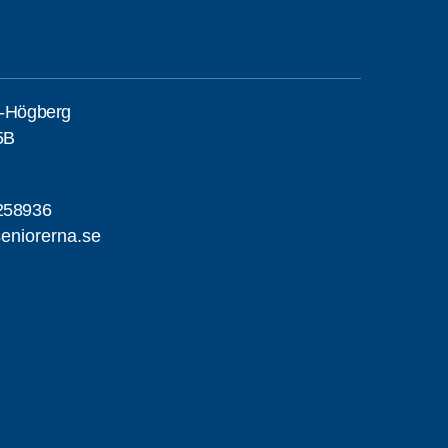
j-Högberg
5B
258936
eniorerna.se