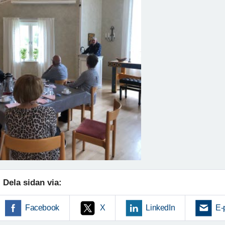
Dela sidan via:
Facebook
X
LinkedIn
E-