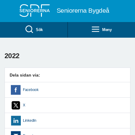
Till övergripande innehåll
Seniorerna Bygdeå
Sök
Meny
2022
Dela sidan via:
Facebook
X
LinkedIn