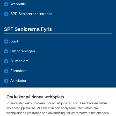
Webbutik
SPF Seniorernas intranät
SPF Seniorerna Fyris
Start
Om föreningen
Bli medlem
Förmåner
Aktiviteter
Nyheter
Om kakor på denna webbplats
Stadgar
Vi använder kakor (cookies) för att erbjuda dig som besökare en bättre
användarupplevelse. Vi samlar in och analyserar information om
Årsmöte
webbplatsens prestanda och användning, för att förbättra funktioner och