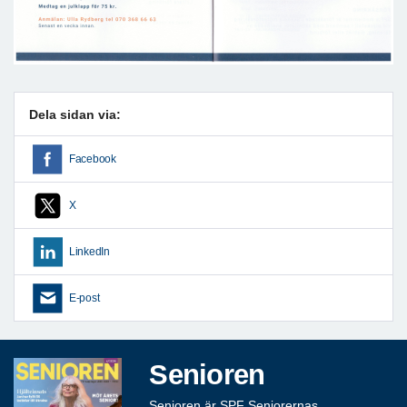
Dela sidan via:
Facebook
X
LinkedIn
E-post
Senioren
Senioren är SPF Seniorernas