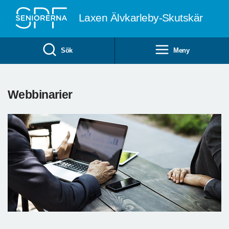
Till övergripande innehåll
Laxen Älvkarleby-Skutskär
Sök
Meny
Webbinarier