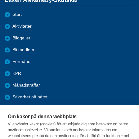
Start
Aktiviteter
Bildgalleri
Bli medlem
Förmåner
KPR
Månadsträffar
Säkerhet på nätet
Om föreningen
Om kakor på denna webbplats
Styrelsen/Kontakta oss
Vi använder kakor (cookies) för att erbjuda dig som besökare en bättre
användarupplevelse. Vi samlar in och analyserar information om
Vuxenskolan
webbplatsens prestanda och användning, för att förbättra funktioner och