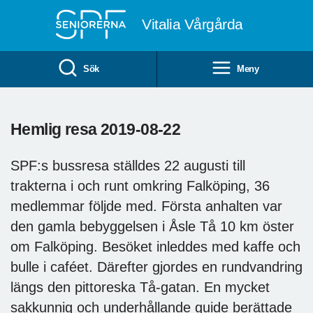
Till övergripande innehåll
Vitalia Vårgårda
Sök
Meny
Hemlig resa 2019-08-22
SPF:s bussresa ställdes 22 augusti till
trakterna i och runt omkring Falköping, 36
medlemmar följde med. Första anhalten var
den gamla bebyggelsen i Åsle Tå 10 km öster
om Falköping. Besöket inleddes med kaffe och
bulle i caféet. Därefter gjordes en rundvandring
längs den pittoreska Tå-gatan. En mycket
sakkunnig och underhållande guide berättade